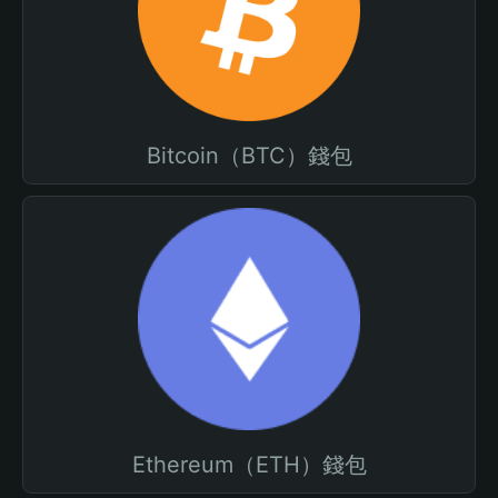
Bitcoin（BTC）錢包
Ethereum（ETH）錢包