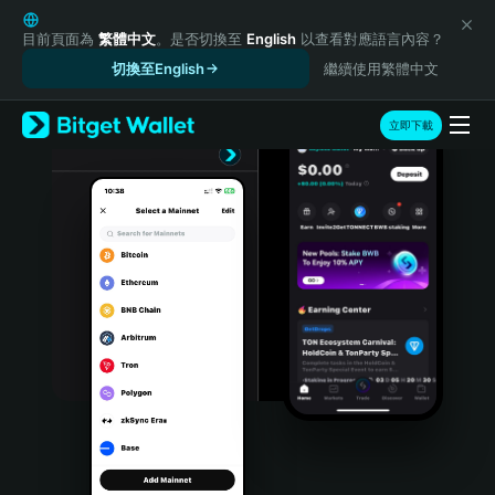
English
日本語
目前頁面為
繁體中文
。是否切換至
English
以查看對應語言內容？
Tiếng Việt
切換至English
繼續使用繁體中文
Русский
Español (Latinoamérica)
立即下載
Türkçe
Italiano
Français
Deutsch
简体中文
繁體中文
Português (Portugal)
Bahasa Indonesia
ภาษาไทย
हिन्दी
বাংলা
Español
Português (Brasil)
Español (Argentina)