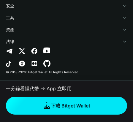
學院
Stablecoin Earn
開發者文件
安全
加密資訊
Payfi Crypto
連接錢包
風險保障基金
工具
幫助中心
Crypto Swap API
Bitget Wallet Pay
安全防護技術
快捷買幣
資產
‌聯繫我們
Altcoin Season Index
合作上架
授權檢測
Arbitrum
法律
品牌資源
Prediction Markets
合約檢測
Avalanche
隱私協議
工作機會
DApp
批次轉帳
Bitcoin
用戶使用協議
© 2018-2026 Bitget Wallet All Rights Reserved
官方渠道驗證
Trade
BNB Chain
Risk Disclosure
一分鐘看懂代幣 → App 立即用
RWA
Polygon
如何購買加密貨幣
下載 Bitget Wallet