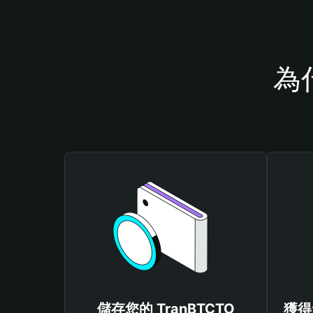
為
儲存您的 TranBTCTO
獲得