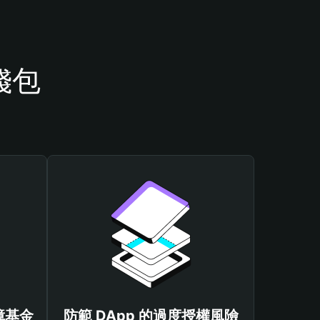
錢包
保障基金
防範 DApp 的過度授權風險