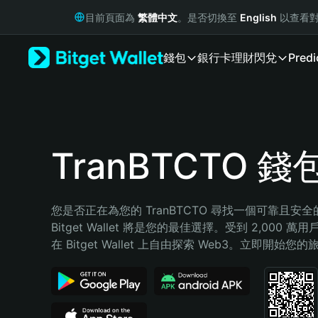
English
目前頁面為
繁體中文
。是否切換至
English
以查看對
日本語
Tiếng Việt
錢包
銀行卡
理財
閃兌
Predi
Русский
Español (Latinoamérica)
Türkçe
Italiano
Français
Deutsch
TranBTCTO 錢
简体中文
繁體中文
Português (Portugal)
您是否正在為您的 TranBTCTO 尋找一個可靠且安
Bahasa Indonesia
Bitget Wallet 將是您的最佳選擇。受到 2,000 
ภาษาไทย
在 Bitget Wallet 上自由探索 Web3。立即開始您
हिन्दी
বাংলা
Español
Português (Brasil)
Español (Argentina)