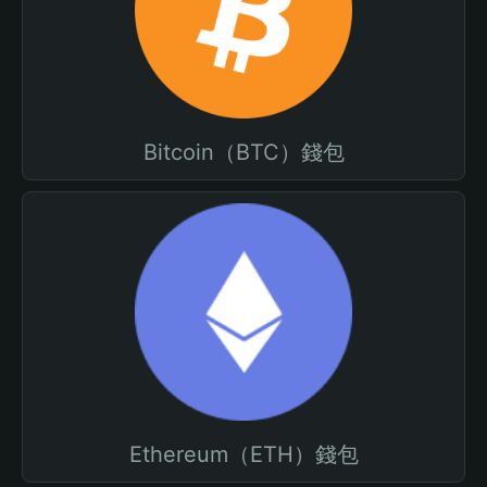
Bitcoin（BTC）錢包
Ethereum（ETH）錢包