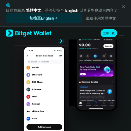
English
日本語
目前頁面為
繁體中文
。是否切換至
English
以查看對應語言內容？
Tiếng Việt
切換至English
繼續使用繁體中文
Русский
Español (Latinoamérica)
立即下載
Türkçe
Italiano
Français
Deutsch
简体中文
繁體中文
Português (Portugal)
Bahasa Indonesia
ภาษาไทย
हिन्दी
বাংলা
Español
Português (Brasil)
Español (Argentina)