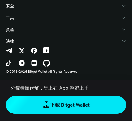
學院
Stablecoin Earn
開發者文件
安全
加密資訊
Payfi Crypto
連接錢包
風險保障基金
工具
幫助中心
Crypto Swap API
Bitget Wallet Pay
安全防護技術
快捷買幣
資產
‌聯繫我們
Altcoin Season Index
合作上架
授權檢測
Arbitrum
法律
品牌資源
Prediction Markets
合約檢測
Avalanche
隱私協議
工作機會
DApp
批次轉帳
Bitcoin
用戶使用協議
© 2018-2026 Bitget Wallet All Rights Reserved
官方渠道驗證
Trade
BNB Chain
Risk Disclosure
一分鐘看懂代幣，馬上在 App 輕鬆上手
RWA
Polygon
如何購買加密貨幣
下載 Bitget Wallet