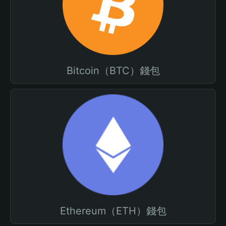
Bitcoin（BTC）錢包
Ethereum（ETH）錢包