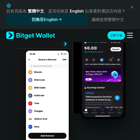
English
日本語
目前頁面為
繁體中文
。是否切換至
English
以查看對應語言內容？
Tiếng Việt
切換至English
繼續使用繁體中文
Русский
Español (Latinoamérica)
立即下載
Türkçe
Italiano
Français
Deutsch
简体中文
繁體中文
Português (Portugal)
Bahasa Indonesia
ภาษาไทย
हिन्दी
বাংলা
Español
Português (Brasil)
Español (Argentina)