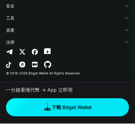
學院
Stablecoin Earn
開發者文件
安全
加密資訊
Payfi Crypto
連接錢包
風險保障基金
工具
幫助中心
Crypto Swap API
Bitget Wallet Pay
安全防護技術
快捷買幣
資產
‌聯繫我們
Altcoin Season Index
合作上架
授權檢測
Arbitrum
法律
品牌資源
Prediction Markets
合約檢測
Avalanche
隱私協議
工作機會
DApp
批次轉帳
Bitcoin
用戶使用協議
© 2018-2026 Bitget Wallet All Rights Reserved
官方渠道驗證
Trade
BNB Chain
Risk Disclosure
一分鐘看懂代幣 → App 立即用
RWA
Polygon
如何購買加密貨幣
下載 Bitget Wallet