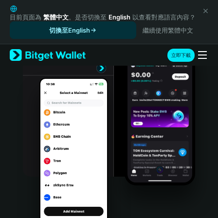
English
日本語
目前頁面為
繁體中文
。是否切換至
English
以查看對應語言內容？
Tiếng Việt
切換至English
繼續使用繁體中文
Русский
Español (Latinoamérica)
立即下載
Türkçe
Italiano
Français
Deutsch
简体中文
繁體中文
Português (Portugal)
Bahasa Indonesia
ภาษาไทย
हिन्दी
বাংলা
Español
Português (Brasil)
Español (Argentina)