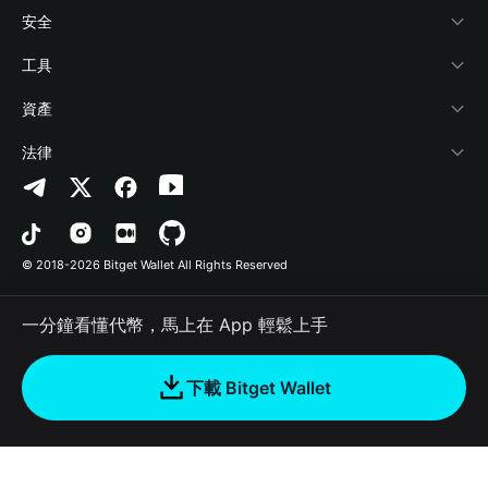
學院
Stablecoin Earn
開發者文件
安全
加密資訊
Payfi Crypto
連接錢包
風險保障基金
工具
幫助中心
Crypto Swap API
Bitget Wallet Pay
安全防護技術
快捷買幣
資產
‌聯繫我們
Altcoin Season Index
合作上架
授權檢測
Arbitrum
法律
品牌資源
Prediction Markets
合約檢測
Avalanche
隱私協議
工作機會
DApp
批次轉帳
Bitcoin
用戶使用協議
© 2018-2026 Bitget Wallet All Rights Reserved
官方渠道驗證
Trade
BNB Chain
Risk Disclosure
一分鐘看懂代幣，馬上在 App 輕鬆上手
RWA
Polygon
如何購買加密貨幣
下載 Bitget Wallet