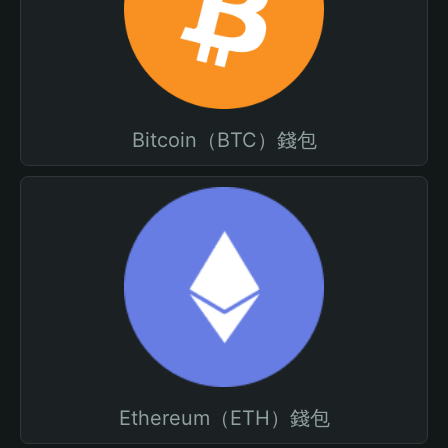
Bitcoin（BTC）錢包
Ethereum（ETH）錢包