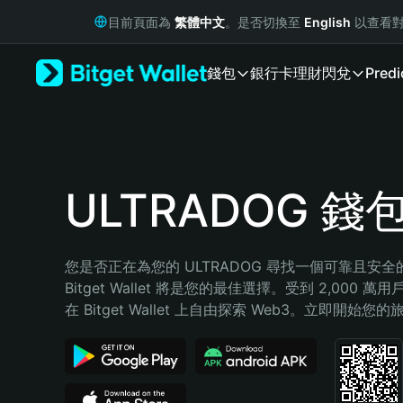
English
目前頁面為
繁體中文
。是否切換至
English
以查看對
日本語
Tiếng Việt
錢包
銀行卡
理財
閃兌
Predi
Русский
Español (Latinoamérica)
Türkçe
Italiano
Français
Deutsch
ULTRADOG 錢
简体中文
繁體中文
Português (Portugal)
您是否正在為您的 ULTRADOG 尋找一個可靠且安
Bahasa Indonesia
Bitget Wallet 將是您的最佳選擇。受到 2,000 
ภาษาไทย
在 Bitget Wallet 上自由探索 Web3。立即開始您
हिन्दी
বাংলা
Español
Português (Brasil)
Español (Argentina)