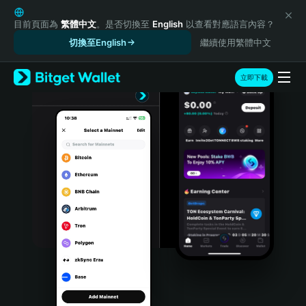
English
日本語
目前頁面為
繁體中文
。是否切換至
English
以查看對應語言內容？
Tiếng Việt
切換至English
繼續使用繁體中文
Русский
Español (Latinoamérica)
立即下載
Türkçe
Italiano
Français
Deutsch
简体中文
繁體中文
Português (Portugal)
Bahasa Indonesia
ภาษาไทย
हिन्दी
বাংলা
Español
Português (Brasil)
Español (Argentina)