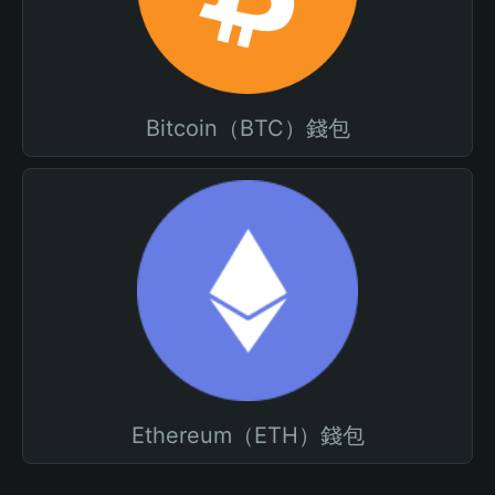
Bitcoin（BTC）錢包
Ethereum（ETH）錢包