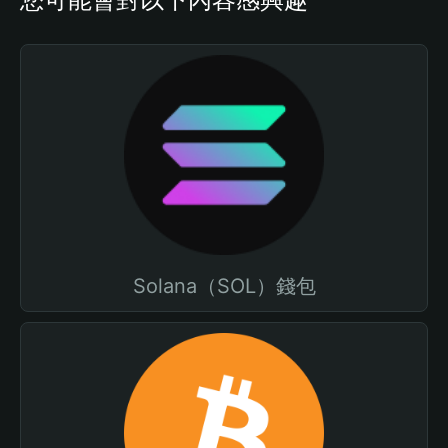
Solana（SOL）錢包