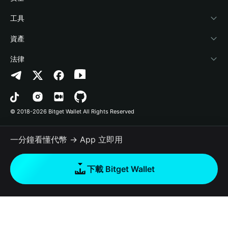
加密資訊
Payfi Crypto
連接錢包
風險保障基金
工具
幫助中心
Crypto Swap API
Bitget Wallet Pay
安全防護技術
快捷買幣
資產
‌聯繫我們
Altcoin Season Index
合作上架
授權檢測
Arbitrum
法律
品牌資源
Prediction Markets
合約檢測
Avalanche
隱私協議
工作機會
DApp
批次轉帳
Bitcoin
用戶使用協議
© 2018-2026 Bitget Wallet All Rights Reserved
官方渠道驗證
Trade
BNB Chain
Risk Disclosure
一分鐘看懂代幣 → App 立即用
RWA
Polygon
如何購買加密貨幣
下載 Bitget Wallet