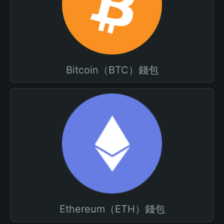
Bitcoin（BTC）錢包
Ethereum（ETH）錢包