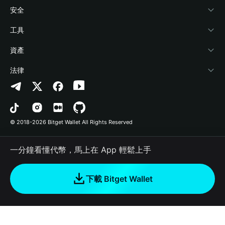
學院
Stablecoin Earn
開發者文件
安全
加密資訊
Payfi Crypto
連接錢包
風險保障基金
工具
幫助中心
Crypto Swap API
Bitget Wallet Pay
安全防護技術
快捷買幣
資產
‌聯繫我們
Altcoin Season Index
合作上架
授權檢測
Arbitrum
法律
品牌資源
Prediction Markets
合約檢測
Avalanche
隱私協議
工作機會
DApp
批次轉帳
Bitcoin
用戶使用協議
© 2018-2026 Bitget Wallet All Rights Reserved
官方渠道驗證
Trade
BNB Chain
Risk Disclosure
一分鐘看懂代幣，馬上在 App 輕鬆上手
RWA
Polygon
如何購買加密貨幣
下載 Bitget Wallet