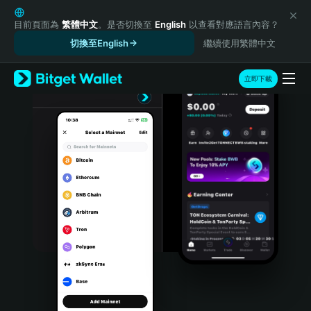
English
日本語
目前頁面為
繁體中文
。是否切換至
English
以查看對應語言內容？
Tiếng Việt
切換至English
繼續使用繁體中文
Русский
Español (Latinoamérica)
立即下載
Türkçe
Italiano
Français
Deutsch
简体中文
繁體中文
Português (Portugal)
Bahasa Indonesia
ภาษาไทย
हिन्दी
বাংলা
Español
Português (Brasil)
Español (Argentina)