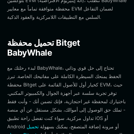
بلوكشين EVM (آلة إيثيريوم الافتراضية)، تتطلب BabyWhale
محفظة متوافقة تماماً مع معايير EVM لضمان التفاعل
السلس مع التطبيقات اللامركزية والعقود الذكية.
تحميل محفظة Bitget
BabyWhale
لبدء رحلتك مع BabyWhale، تحتاج إلى حل قوي وذاتي
الحفظ يمنحك السيطرة الكاملة على مفاتيحك الخاصة. تبرز
محفظة Bitget كخيار أول للأصول القائمة على EVM، حيث
توفر تجربة سلسة عبر أجهزة الجوال والكمبيوتر المكتبي.
باختيارك لمحفظة غير احتجازية، فإنك تضمن أنك - وأنت فقط
- تملك حق الوصول إلى أموالك، بشكل مستقل عن أي منصة
تداول مركزية. سواء كنت تفضل راحة تطبيق iOS أو
Android أو مرونة إضافة المتصفح، يمكنك بسهولة
تحميل