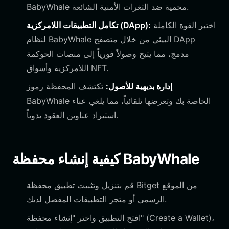
BabyWhale محمية ضد الثغرات الأمنية الشائعة.
اختبر القوة الكاملة
تكامل التطبيقات اللامركزية (DApp):
لنظام BabyWhale البيئي من خلال متصفح DApp
مدمج، مما يتيح وصولاً فورياً إلى منصات الحوكمة
اللامركزية وأسواق NFT.
إدارة بديهية للأصول:
تكتشف المحفظة رموز
BabyWhale الخاصة بك وتعرضها تلقائياً، مما يلغي عناء
استيراد عناوين العقود يدوياً.
كيفية إنشاء محفظة BabyWhale
قم بتنزيل وتثبيت تطبيق محفظة Bitget من الموقع
الرسمي أو متجر التطبيقات المفضل لديك.
افتح التطبيق واختر "إنشاء محفظة" (Create a Wallet)،