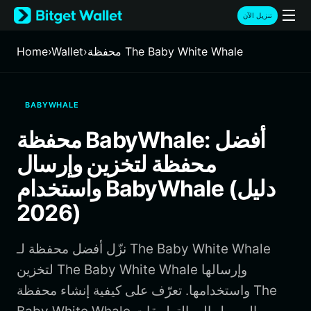
English
تنزيل الآن
日本語
Tiếng Việt
محفظة The Baby White Whale
›
Wallet
›
Home
Русский
Español (Latinoamérica)
Türkçe
BABYWHALE
Italiano
Français
محفظة BabyWhale: أفضل
Deutsch
محفظة لتخزين وإرسال
简体中文
繁體中文
واستخدام BabyWhale (دليل
Português (Portugal)
2026)
Bahasa Indonesia
ภาษาไทย
हिन्दी
نزّل أفضل محفظة لـ The Baby White Whale
বাংলা
لتخزين The Baby White Whale وإرسالها
Español
واستخدامها. تعرّف على كيفية إنشاء محفظة The
Português (Brasil)
Español (Argentina)