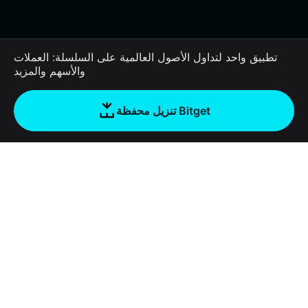
تطبيق واحد لتداول الأصول العالمية على السلسلة: العملات
والأسهم والمزيد
تنزيل محفظة Bitget
الشركة
نبذة عن محفظة Bitget
Products
المدونة
Crypto Card
Bitget Wallet X
الأكاديمية
Stablecoin Earn
المطورون
الأمان