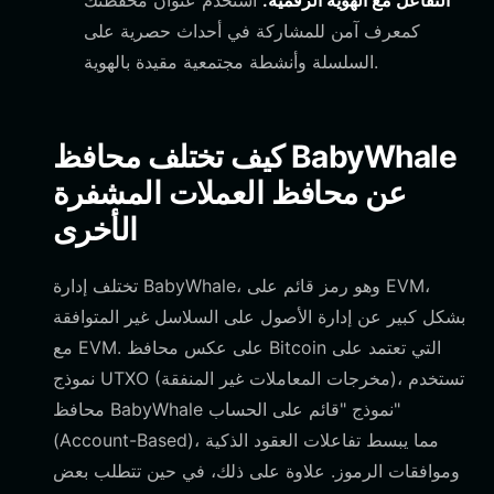
التفاعل مع الهوية الرقمية:
استخدم عنوان محفظتك
كمعرف آمن للمشاركة في أحداث حصرية على
السلسلة وأنشطة مجتمعية مقيدة بالهوية.
كيف تختلف محافظ BabyWhale
عن محافظ العملات المشفرة
الأخرى
تختلف إدارة BabyWhale، وهو رمز قائم على EVM،
بشكل كبير عن إدارة الأصول على السلاسل غير المتوافقة
مع EVM. على عكس محافظ Bitcoin التي تعتمد على
نموذج UTXO (مخرجات المعاملات غير المنفقة)، تستخدم
محافظ BabyWhale نموذج "قائم على الحساب"
(Account-Based)، مما يبسط تفاعلات العقود الذكية
وموافقات الرموز. علاوة على ذلك، في حين تتطلب بعض