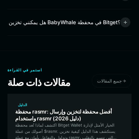
هل يمكنني تخزين BabyWhale في محفظة Bitget؟
استمر في القراءة
مقالات ذات صلة
جميع المقالات
الدليل
محفظة rasmr: أفضل محفظة لتخزين وإرسال
واستخدام rasmr (دليل 2026)
اكتشف لماذا تُعد محفظة Bitget Wallet الخيار الأمثل لإدارة
أصولك من عملة $rasmr. يستكشف هذا الدليل كيفية تخزين
وتداول والتفاعل بأمان مع عملة rasmr، التي تتسم بالتقلب