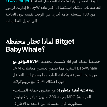
للبدء. تضمن بنيتها متعددة السلاسل أنه أثناء
محفظة Bitget
إدارتك لرموز BabyWhale الخاصة بك، يمكنك استكشاف أكثر
من 130 سلسلة عامة أخرى في الوقت نفسه دون الحاجة
إلى تبديل التطبيقات.
لماذا تختار محفظة Bitget
BabyWhale؟
صُممت محفظة Bitget خصيصاً لنظام
التوافق مع EVM:
EVM البيئي، مما يضمن تحسين معاملات BabyWhale
من حيث السرعة وكفاءة الغاز، مما يسمح لك بالتفاعل
مع بروتوكولات DeFi دون احتكاك.
بنية تحتية أمنية متطورة:
مع صندوق حماية المستخدم
بقيمة 300 مليون دولار وتكنولوجيا MPC (الحوسبة
متعددة الأطراف) المتطورة، فإن مقتنياتك من