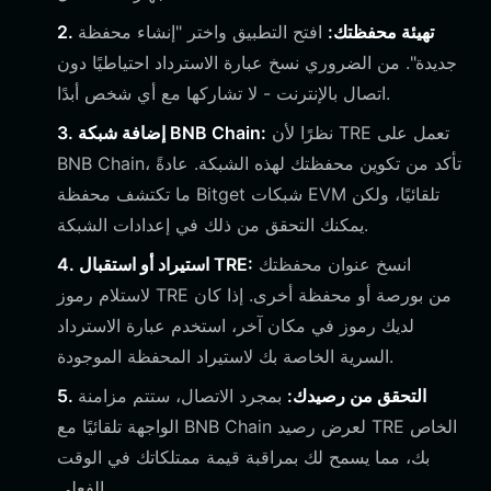
2. تهيئة محفظتك:
افتح التطبيق واختر "إنشاء محفظة
جديدة". من الضروري نسخ عبارة الاسترداد احتياطيًا دون
اتصال بالإنترنت - لا تشاركها مع أي شخص أبدًا.
نظرًا لأن TRE تعمل على
3. إضافة شبكة BNB Chain:
BNB Chain، تأكد من تكوين محفظتك لهذه الشبكة. عادةً
ما تكتشف محفظة Bitget شبكات EVM تلقائيًا، ولكن
يمكنك التحقق من ذلك في إعدادات الشبكة.
انسخ عنوان محفظتك
4. استيراد أو استقبال TRE:
لاستلام رموز TRE من بورصة أو محفظة أخرى. إذا كان
لديك رموز في مكان آخر، استخدم عبارة الاسترداد
السرية الخاصة بك لاستيراد المحفظة الموجودة.
5. التحقق من رصيدك:
بمجرد الاتصال، ستتم مزامنة
الواجهة تلقائيًا مع BNB Chain لعرض رصيد TRE الخاص
بك، مما يسمح لك بمراقبة قيمة ممتلكاتك في الوقت
الفعلي.