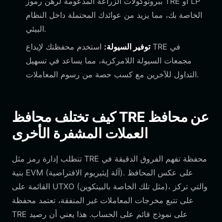
ببروتوكولات الزراعة المدعومة لرهن رموز TRE أو LP
الخاصة بك، مما يزيد من عوائدك المحتملة داخل النظام
البيئي.
توفير السيولة:
استخدم محفظتك لإيداع TRE في
مجمعات السيولة اللامركزية، مما يساعد في تسهيل
التداول للآخرين مع كسب حصة من رسوم المعاملات.
كيف تختلف محافظ TRE عن محافظ
العملات المشفرة الأخرى
تتطلب إدارة رمز مثل TRE محفظة تفهم الفروق الدقيقة في
بنية EVM (آلة إيثيريوم الافتراضية). على عكس المحافظ
القائمة على UTXO (مثل تلك الخاصة بالبيتكوين)، والتي تركز
على تتبع مخرجات المعاملات غير المنفقة، تعتمد محفظة
TRE على نموذج قائم على الحساب. هذا يعني أن رصيد