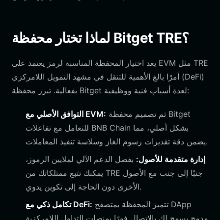
لماذا تختار محفظة Bitget TRE؟
يعد اختيار المحفظة المناسبة لرمز يعتمد على EVM مثل TRE
أمرًا بالغ الأهمية للتنقل في مشهد التمويل اللامركزي (DeFi)
بفعالية. تبرز محفظة Bitget لعدة أسباب فنية ووظيفية:
تم تصميم محفظة Bitget
التوافق الأصلي مع EVM:
للتعامل مع تفاعلات BNB Chain بشكل أصلي، مما
يضمن دقة تقديرات رسوم الغاز وسلاسة تنفيذ المعاملات.
إدارة متقدمة للأصول:
بفضل الدعم الآلي لملايين الرموز،
يمكنك تتبع ممتلكاتك من TRE جنبًا إلى جنب مع الأصول
الأخرى دون الحاجة إلى تكوين يدوي.
تتميز المحفظة بمتصفح DApp
تكامل ذكي مع DeFi:
مدمج يسمح لك بالاتصال فورًا بمنصات التداول اللامركزية