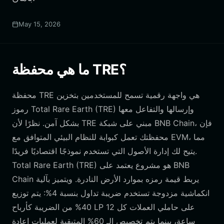
May 15, 2026
ما هي محفظة TRE؟
محفظة TRE هي واجهة رقمية تسمح للمستخدمين بتخزين
رموز Total Rare Earth (TRE) وإرسالها والتفاعل معها
بشكل آمن. نظرًا لأن TRE مبني على شبكة BNB Chain، فإن
محفظتك تعمل كبوابة للنظام البيئي المتوافق مع EVM، مما
يتيح لك إدارة الأصول التي تستخدم نموذجًا اقتصاديًا فريدًا.
Total Rare Earth (TRE) هو مشروع يعتمد على BNB
Chain يربط قيمة رمزه بموارد الأرض النادرة. ويتميز بآلية
انكماشية مزدوجة تستخدم ضريبة تداول بنسبة 4%: يتم توزيع
40% من الضريبة كأرباح LP على حاملي العملات كل 12
ساعة، بينما يتم تخصيص الـ 60% المتبقية لعمليات إعادة