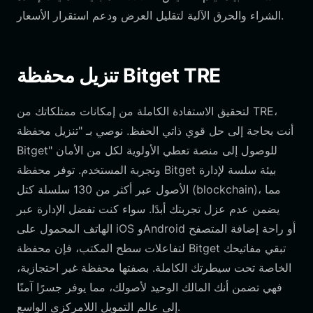
الشراء والحرق الآلية لتقليل العرض ودعم استقرار الأسعار.
تنزيل محفظة Bitget TRE
لتحقيق الاستفادة الكاملة من إمكانات ممتلكاتك من TRE،
أنت بحاجة إلى حل قوي ذاتي الحفظ. نوصي بـ "تنزيل محفظة
Bitget" للوصول إلى منصة تعطي الأولوية لكل من الأمان
وتجربة المستخدم. توفر محفظة Bitget بيئة سلسة لإدارة
الأصول عبر أكثر من 130 سلسلة كتل (blockchain)، مما
يضمن عدم عزل تجربتك أبدًا. سواء كنت تفضل الإدارة عبر
الهاتف المحمول على iOS وAndroid أو راحة إضافة المتصفح
لتفاعلات سطح المكتب، فإن محفظة Bitget تبقي مفاتيحك
الخاصة تحت سيطرتك الكاملة. بصفتها محفظة غير احتجازية،
فهي تضمن أنك المالك الوحيد لأصولك، مما يوفر جسرًا آمنًا
إلى عالم التمويل اللامركزي الواسع.