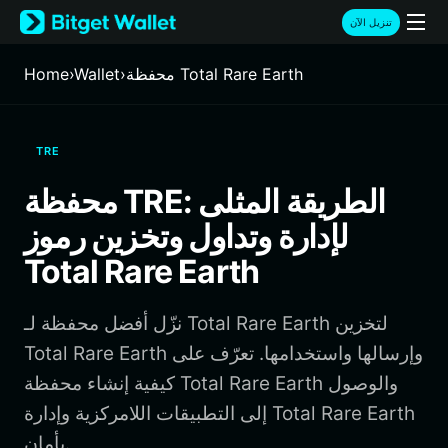
English
تنزيل الآن
日本語
Tiếng Việt
محفظة Total Rare Earth
›
Wallet
›
Home
Русский
Español (Latinoamérica)
Türkçe
TRE
Italiano
Français
محفظة TRE: الطريقة المثلى
Deutsch
لإدارة وتداول وتخزين رموز
简体中文
繁體中文
Total Rare Earth
Português (Portugal)
Bahasa Indonesia
نزّل أفضل محفظة لـ Total Rare Earth لتخزين
ภาษาไทย
हिन्दी
Total Rare Earth وإرسالها واستخدامها. تعرّف على
বাংলা
كيفية إنشاء محفظة Total Rare Earth والوصول
Español
إلى التطبيقات اللامركزية وإدارة Total Rare Earth
Português (Brasil)
بأمان.
Español (Argentina)