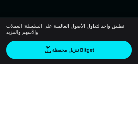
تطبيق واحد لتداول الأصول العالمية على السلسلة: العملات
والأسهم والمزيد
تنزيل محفظة Bitget
الشركة
نبذة عن محفظة Bitget
Products
المدونة
Crypto Card
Bitget Wallet X
الأكاديمية
Stablecoin Earn
المطورون
الأمان