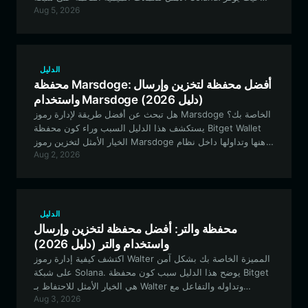
Aug 5, 2026
تداولاً سلساً، وأماناً من الطراز الأول، وتحكماً كاملاً في أصول
CATIX الخاصة بك.
الدليل
محفظة Marsdoge: أفضل محفظة لتخزين وإرسال
واستخدام Marsdoge (دليل 2026)
هل تبحث عن أفضل طريقة لإدارة رموز Marsdoge الخاصة بك؟
يستكشف هذا الدليل السبب وراء كون محفظة Bitget Wallet
الخيار الأمثل لتخزين رموز Marsdoge ورهنها وتداولها داخل نظام
Aug 2, 2026
EVM البيئي، مما يضمن الأمان والوصول السلس إلى التمويل
اللامركزي (DeFi).
الدليل
محفظة والتر: أفضل محفظة لتخزين وإرسال
واستخدام والتر (دليل 2026)
اكتشف كيفية إدارة رموز Walter المميزة الخاصة بك بشكل آمن
على شبكة Solana. يوضح هذا الدليل سبب كون محفظة Bitget
هي الخيار الأمثل للاحتفاظ بـ Walter وتداوله والتفاعل مع
Aug 3, 2026
مجتمعه.