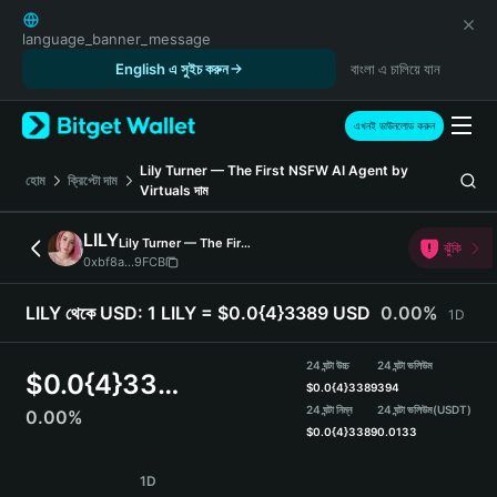
English
日本語
language_banner_message
Tiếng Việt
English এ সুইচ করুন
বাংলা এ চালিয়ে যান
Русский
Español (Latinoamérica)
এখনই ডাউনলোড করুন
Türkçe
Italiano
Lily Turner — The First NSFW AI Agent by
হোম
ক্রিপ্টো দাম
Virtuals
দাম
Français
Deutsch
LILY
Lily Turner — The First NSFW AI Agent by Virtuals
ঝুঁকি
简体中文
0xbf8a...9FCB
繁體中文
Português (Portugal)
LILY থেকে USD:
1 LILY = $0.0{4}3389 USD
0.00%
1D
Bahasa Indonesia
ภาษาไทย
24 ঘন্টা উচ্চ
24 ঘন্টা ভলিউম
$
0.0{4}3389
हिन्दी
$
0.0{4}3389
394
বাংলা
24 ঘন্টা নিম্ন
24 ঘন্টা ভলিউম
(USDT)
0.00%
$
0.0{4}3389
0.0133
Español
Português (Brasil)
LILY Price Chart
1D
Español (Argentina)