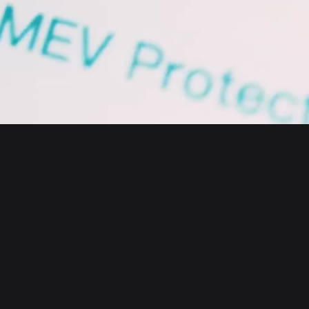
English
日本語
Tiếng Việt
Русский
কোম্পানি
Español (Latinoamérica)
Türkçe
Bitget Wallet X
Italiano
Français
নিরাপত্তা