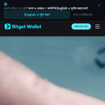
English
日本語
আপনি বর্তমানে এই পৃষ্ঠাটি
বাংলা
এ দেখছেন। আপনি কি
English
এ স্যুইচ করতে চান?
Tiếng Việt
বাংলা এ চালিয়ে যান
English এ সুইচ করুন
Русский
Español (Latinoamérica)
Türkçe
ডাউনলোড করুন
Italiano
Français
Deutsch
简体中文
繁體中文
Português (Portugal)
Bahasa Indonesia
ภาษาไทย
العربية
हिन्दी
বাংলা
Español
Português (Brasil)
Español (Argentina)