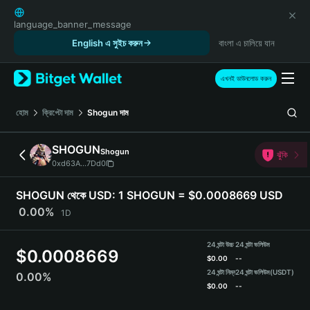
English
日本語
language_banner_message
Tiếng Việt
English এ সুইচ করুন
বাংলা এ চালিয়ে যান
Русский
Español (Latinoamérica)
এখনই ডাউনলোড করুন
Türkçe
Italiano
হোম
ক্রিপ্টো দাম
Shogun
দাম
Français
Deutsch
SHOGUN
Shogun
ঝুঁকি
简体中文
0xd63A...7Dd0
繁體中文
Português (Portugal)
SHOGUN থেকে USD:
1 SHOGUN = $0.0008669 USD
Bahasa Indonesia
0.00%
1D
ภาษาไทย
हिन्दी
24 ঘন্টা উচ্চ
24 ঘন্টা ভলিউম
$
0.0008669
বাংলা
$
0.00
--
Español
24 ঘন্টা নিম্ন
24 ঘন্টা ভলিউম
(USDT)
0.00%
$
0.00
--
Português (Brasil)
Español (Argentina)
SHOGUN Price Chart