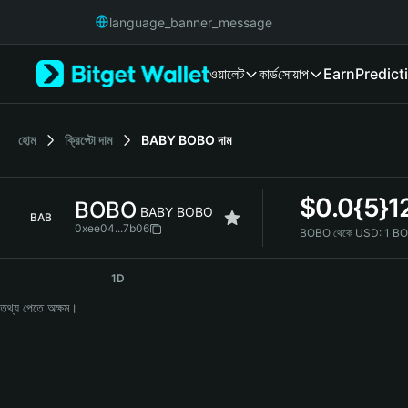
English
language_banner_message
日本語
Tiếng Việt
ওয়ালেট
কার্ড
সোয়াপ
Earn
Predict
Русский
Español (Latinoamérica)
Türkçe
Italiano
হোম
ক্রিপ্টো দাম
BABY BOBO
দাম
Français
Deutsch
$
0.0{5}1
BOBO
简体中文
BABY BOBO
BAB
繁體中文
0xee04...7b06
BOBO থেকে USD:
1 BO
Português (Portugal)
BOBO Price Chart
Bahasa Indonesia
1D
ภาษาไทย
তথ্য পেতে অক্ষম।
हिन्दी
বাংলা
Español
Português (Brasil)
Español (Argentina)