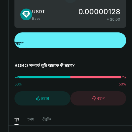
0.00000128
USDT
Base
≈ $
0.00
সোয়াপ
Bitget Wallet ডাউনলোড করুন
BOBO সম্পর্কে তুমি আজকে কী ভাবো?
50
%
50
%
ভালো
খারাপ
পুল
তথ্য
ট্রেন্ডিং