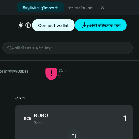
English এ সুইচ করুন
বাংলা এ চালিয়ে যান
Connect wallet
এখনই ডাউনলোড করুন
ঝুঁকি
4 ঘন্টা ভলিউম
(USDT)
--
2
সোয়াপ
BOBO
BOB
Base