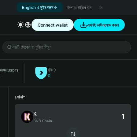
English এ সুইচ করুন
বাংলা এ চালিয়ে যান
Connect wallet
এখনই ডাউনলোড করুন
ঝুঁকি
 ভলিউম
(USDT)
K
0
সোয়াপ
K
BNB Chain