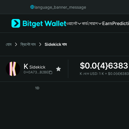
English
language_banner_message
日本語
Tiếng Việt
ওয়ালেট
কার্ড
সোয়াপ
Earn
Predict
Русский
Español (Latinoamérica)
Türkçe
Italiano
হোম
ক্রিপ্টো দাম
Sidekick
দাম
Français
Deutsch
$
0.0{4}6383
K
简体中文
Sidekick
繁體中文
0x0A73...B2BE
K থেকে USD:
1 K = $0.0{4}638
Português (Portugal)
K Price Chart
Bahasa Indonesia
1D
ภาษาไทย
हिन्दी
বাংলা
Español
Português (Brasil)
Español (Argentina)