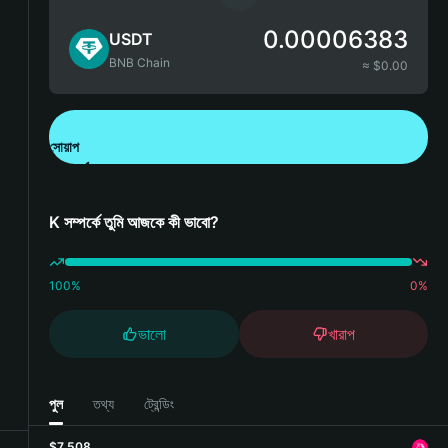
0.00006383
USDT
BNB Chain
≈ $
0.00
সোয়াপ
Bitget Wallet ডাউনলোড করুন
K সম্পর্কে তুমি আজকে কী ভাবো?
100
%
0
%
ভালো
খারাপ
পুল
তথ্য
ট্রেন্ডিং
$7,508