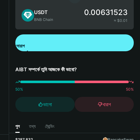
0.00631523
USDT
BNB Chain
≈ $
0.01
সোয়াপ
Bitget Wallet ডাউনলোড করুন
AIBT সম্পর্কে তুমি আজকে কী ভাবো?
50
%
50
%
ভালো
খারাপ
পুল
তথ্য
ট্রেন্ডিং
$287,832
PancakeSwap