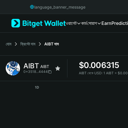
English
language_banner_message
日本語
Tiếng Việt
ওয়ালেট
কার্ড
সোয়াপ
Earn
Predict
Русский
Español (Latinoamérica)
Türkçe
Italiano
হোম
ক্রিপ্টো দাম
AIBT
দাম
Français
Deutsch
$
0.006315
AIBT
简体中文
AIBT
繁體中文
0x3518...4444
AIBT থেকে USD:
1 AIBT = $0.0
Português (Portugal)
AIBT Price Chart
Bahasa Indonesia
1D
ภาษาไทย
हिन्दी
বাংলা
Español
Português (Brasil)
Español (Argentina)