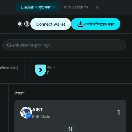
English এ সুইচ করুন
বাংলা এ চালিয়ে যান
Connect wallet
এখনই ডাউনলোড করুন
ঝুঁকি
া ভলিউম
(USDT)
0
সোয়াপ
AIBT
BNB Chain