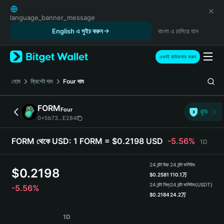
English
日本語
language_banner_message
Tiếng Việt
English এ সুইচ করুন
বাংলা এ চালিয়ে যান
Русский
Español (Latinoamérica)
এখনই ডাউনলোড করুন
Türkçe
Italiano
হোম
ক্রিপ্টো দাম
Four
দাম
Français
Deutsch
FORM
Four
ঝুঁকি
简体中文
0x5b73...E284
繁體中文
Português (Portugal)
FORM থেকে USD:
1 FORM = $0.2198 USD
-5.56%
1D
Bahasa Indonesia
ภาษาไทย
24 ঘন্টা উচ্চ
24 ঘন্টা ভলিউম
$
0.2198
हिन्दी
$
0.2581
110.1万
বাংলা
24 ঘন্টা নিম্ন
24 ঘন্টা ভলিউম
(USDT)
-5.56%
$
0.2184
24.2万
Español
Português (Brasil)
FORM Price Chart
1D
Español (Argentina)