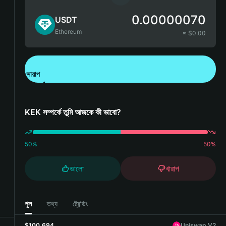
0.00000070
USDT
Ethereum
≈ $
0.00
সোয়াপ
Bitget Wallet ডাউনলোড করুন
KEK সম্পর্কে তুমি আজকে কী ভাবো?
50
%
50
%
ভালো
খারাপ
পুল
তথ্য
ট্রেন্ডিং
$100,694
Uniswap V2