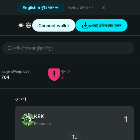
English এ সুইচ করুন
বাংলা এ চালিয়ে যান
Connect wallet
এখনই ডাউনলোড করুন
ঝুঁকি
24 ঘন্টা ভলিউম
(USDT)
704
3
সোয়াপ
KEK
Ethereum