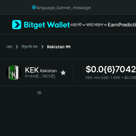
English
language_banner_message
日本語
Tiếng Việt
ওয়ালেট
কার্ড
সোয়াপ
Earn
Predict
Русский
Español (Latinoamérica)
Türkçe
Italiano
হোম
ক্রিপ্টো দাম
Kekistan
দাম
Français
Deutsch
$
0.0{6}7042
KEK
简体中文
Kekistan
繁體中文
0x4AdE...78C0
KEK থেকে USD:
1 KEK = $0.0{
Português (Portugal)
KEK Price Chart
Bahasa Indonesia
1D
ภาษาไทย
हिन्दी
বাংলা
Español
Português (Brasil)
Español (Argentina)