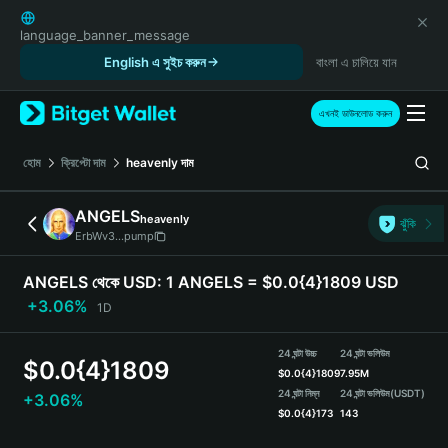
English
日本語
language_banner_message
Tiếng Việt
English এ সুইচ করুন
বাংলা এ চালিয়ে যান
Русский
Español (Latinoamérica)
এখনই ডাউনলোড করুন
Türkçe
Italiano
হোম
ক্রিপ্টো দাম
heavenly
দাম
Français
Deutsch
ANGELS
heavenly
ঝুঁকি
简体中文
ErbWv3...pump
繁體中文
Português (Portugal)
ANGELS থেকে USD:
1 ANGELS = $0.0{4}1809 USD
Bahasa Indonesia
+3.06%
1D
ภาษาไทย
हिन्दी
24 ঘন্টা উচ্চ
24 ঘন্টা ভলিউম
$
0.0{4}1809
বাংলা
$
0.0{4}1809
7.95M
Español
24 ঘন্টা নিম্ন
24 ঘন্টা ভলিউম
(USDT)
+3.06%
$
0.0{4}173
143
Português (Brasil)
Español (Argentina)
ANGELS Price Chart