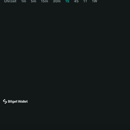
Uhrzeit
1m
5m
15m
30m
1S
4S
1T
1W