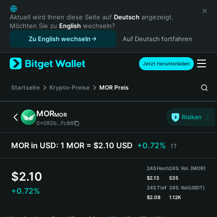
English
日本語
Aktuell wird Ihnen diese Seite auf
Deutsch
angezeigt.
Möchten Sie zu
English
wechseln?
Tiếng Việt
Zu English wechseln
Auf Deutsch fortfahren
Русский
Español (Latinoamérica)
Türkçe
Jetzt herunterladen
Italiano
Français
Startseite
Krypto-Preise
MOR
Preis
Deutsch
简体中文
MOR
MOR
Risiken
繁體中文
0x092b...Fc86
Português (Portugal)
Bahasa Indonesia
MOR in USD:
1 MOR = $2.10 USD
+0.72%
1T
ภาษาไทย
हिन्दी
24S Hoch
24S. Vol. (MOR)
$
2.10
বাংলা
$
2.13
535
24S Tief
24S. Vol
(USDT)
+0.72%
Español
$
2.08
1.12K
Português (Brasil)
MOR Price Chart
Español (Argentina)