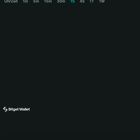
Uhrzeit
1m
5m
15m
30m
1S
4S
1T
1W