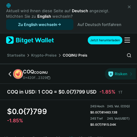
English
日本語
Aktuell wird Ihnen diese Seite auf
Deutsch
angezeigt.
Möchten Sie zu
English
wechseln?
Tiếng Việt
Zu English wechseln
Auf Deutsch fortfahren
Русский
Español (Latinoamérica)
Türkçe
Jetzt herunterladen
Italiano
Français
Startseite
Krypto-Preise
COQINU
Preis
Deutsch
简体中文
COQ
COQINU
Risiken
繁體中文
0x420F...2329
Português (Portugal)
Bahasa Indonesia
COQ in USD:
1 COQ = $0.0{7}799 USD
-1.85%
1T
ภาษาไทย
हिन्दी
24S Hoch
24S. Vol. (COQ)
$
0.0{7}799
বাংলা
$
0.0{7}814
63.13B
24S Tief
24S. Vol
(USDT)
-1.85%
Español
$
0.0{7}791
5.04K
Português (Brasil)
COQ Price Chart
Español (Argentina)