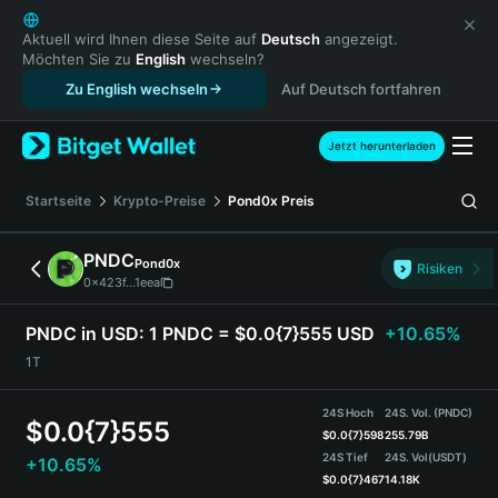
English
日本語
Aktuell wird Ihnen diese Seite auf
Deutsch
angezeigt.
Möchten Sie zu
English
wechseln?
Tiếng Việt
Zu English wechseln
Auf Deutsch fortfahren
Русский
Español (Latinoamérica)
Türkçe
Jetzt herunterladen
Italiano
Français
Startseite
Krypto-Preise
Pond0x
Preis
Deutsch
简体中文
PNDC
Pond0x
Risiken
繁體中文
0x423f...1eea
Português (Portugal)
Bahasa Indonesia
PNDC in USD:
1 PNDC = $0.0{7}555 USD
+10.65%
ภาษาไทย
1T
हिन्दी
বাংলা
24S Hoch
24S. Vol. (PNDC)
$
0.0{7}555
Español
$
0.0{7}598
255.79B
24S Tief
24S. Vol
(USDT)
+10.65%
Português (Brasil)
$
0.0{7}467
14.18K
Español (Argentina)