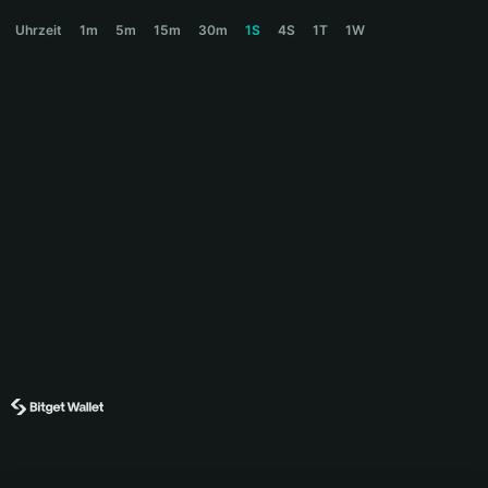
PNDC Price Chart
Uhrzeit
1m
5m
15m
30m
1S
4S
1T
1W