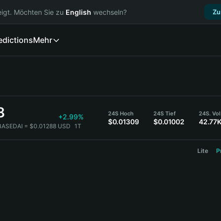
igt. Möchten Sie zu
English
wechseln?
Zu
edictions
Mehr
8
24S Hoch
24S Tief
24S. Vo
+2.99%
$0.01309
$0.01002
42.77
BASEDAI = $0.01288 USD
1T
Lite
P