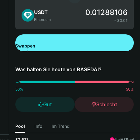
0.01288106
USDT
Ethereum
≈ $
0.01
Swappen
Bitget Wallet herunterladen
Was halten Sie heute von BASEDAI?
50
%
50
%
Gut
Schlecht
Pool
Info
Im Trend
$3,621
UniV3Pool