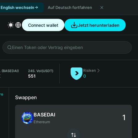
 English wechseln
Auf Deutsch fortfahren
Connect wallet
Jetzt herunterladen
Risiken
l. (BASEDAI)
24S. Vol
(USDT)
K
551
0
ro
Swappen
BASEDAI
Ethereum