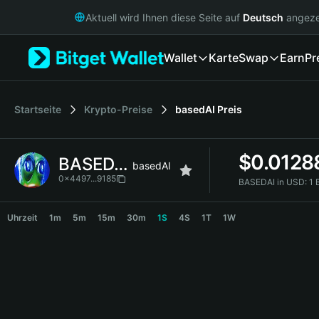
English
Aktuell wird Ihnen diese Seite auf
Deutsch
angeze
日本語
Tiếng Việt
Wallet
Karte
Swap
Earn
Pr
Русский
Español (Latinoamérica)
Türkçe
Italiano
Startseite
Krypto-Preise
basedAI
Preis
Français
Deutsch
$
0.0128
BASEDAI
简体中文
basedAI
繁體中文
0x4497...9185
BASEDAI in USD:
1 
Português (Portugal)
BASEDAI Price Chart
Bahasa Indonesia
Uhrzeit
1m
5m
15m
30m
1S
4S
1T
1W
ภาษาไทย
हिन्दी
বাংলা
Español
Português (Brasil)
Español (Argentina)