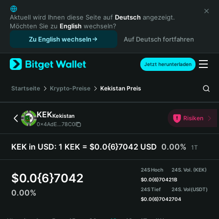
English
日本語
Aktuell wird Ihnen diese Seite auf
Deutsch
angezeigt.
Möchten Sie zu
English
wechseln?
Tiếng Việt
Zu English wechseln
Auf Deutsch fortfahren
Русский
Español (Latinoamérica)
Türkçe
Jetzt herunterladen
Italiano
Français
Startseite
Krypto-Preise
Kekistan
Preis
Deutsch
简体中文
KEK
Kekistan
Risiken
繁體中文
0x4AdE...78C0
Português (Portugal)
Bahasa Indonesia
KEK in USD:
1 KEK = $0.0{6}7042 USD
0.00%
1T
ภาษาไทย
हिन्दी
24S Hoch
24S. Vol. (KEK)
$
0.0{6}7042
বাংলা
$
0.0{6}7042
1B
24S Tief
24S. Vol
(USDT)
0.00%
Español
$
0.0{6}7042
704
Português (Brasil)
KEK Price Chart
Español (Argentina)