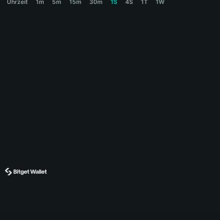
Uhrzeit
1m
5m
15m
30m
1S
4S
1T
1W