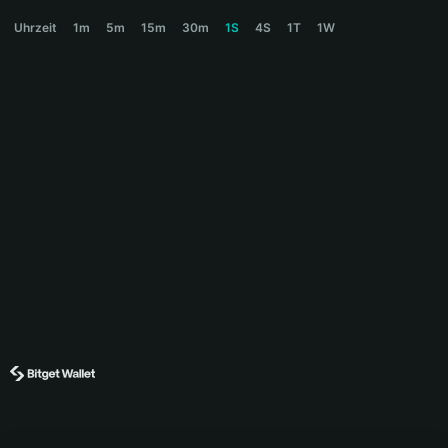
DOGC Price Chart
Uhrzeit
1m
5m
15m
30m
1S
4S
1T
1W