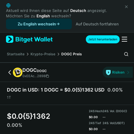
English
日本語
Aktuell wird Ihnen diese Seite auf
Deutsch
angezeigt.
Möchten Sie zu
English
wechseln?
Tiếng Việt
Zu English wechseln
Auf Deutsch fortfahren
Русский
Español (Latinoamérica)
Türkçe
Jetzt herunterladen
Italiano
Français
Startseite
Krypto-Preise
DOGC
Preis
Deutsch
简体中文
DOGC
DOGC
Risiken
繁體中文
0xEEAc...2898
Português (Portugal)
Bahasa Indonesia
DOGC in USD:
1 DOGC = $0.0{5}1362 USD
0.00%
ภาษาไทย
1T
हिन्दी
বাংলা
24S Hoch
24S. Vol. (DOGC)
$
0.0{5}1362
Español
$
0.00
--
24S Tief
24S. Vol
(USDT)
0.00%
Português (Brasil)
$
0.00
--
Español (Argentina)