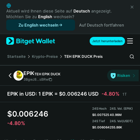
English
日本語
Aktuell wird Ihnen diese Seite auf
Deutsch
angezeigt.
Möchten Sie zu
English
wechseln?
Tiếng Việt
Zu English wechseln
Auf Deutsch fortfahren
Русский
Español (Latinoamérica)
Türkçe
Jetzt herunterladen
Italiano
Français
Startseite
Krypto-Preise
TEH EPIK DUCK
Preis
Deutsch
简体中文
EPIK
TEH EPIK DUCK
Risiken
繁體中文
3BgwJ8...sBRw
Português (Portugal)
Bahasa Indonesia
EPIK in USD:
1 EPIK = $0.006246 USD
-4.80%
1T
ภาษาไทย
हिन्दी
24S Hoch
24S. Vol. (EPIK)
$
0.006246
বাংলা
$
0.007525
40.96M
24S Tief
24S. Vol
(USDT)
-4.80%
Español
$
0.006064
255.86K
Português (Brasil)
EPIK Price Chart
Español (Argentina)