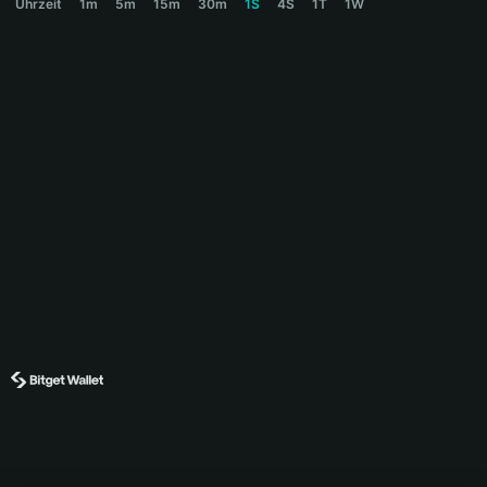
Uhrzeit
1m
5m
15m
30m
1S
4S
1T
1W