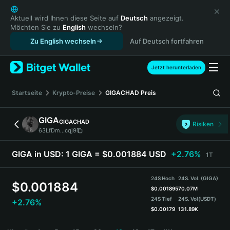
English
日本語
Aktuell wird Ihnen diese Seite auf
Deutsch
angezeigt.
Möchten Sie zu
English
wechseln?
Tiếng Việt
Zu English wechseln
Auf Deutsch fortfahren
Русский
Español (Latinoamérica)
Türkçe
Jetzt herunterladen
Italiano
Français
Startseite
Krypto-Preise
GIGACHAD
Preis
Deutsch
简体中文
GIGA
GIGACHAD
Risiken
繁體中文
63LfDm...cqj9
Português (Portugal)
Bahasa Indonesia
GIGA in USD:
1 GIGA = $0.001884 USD
+2.76%
1T
ภาษาไทย
हिन्दी
24S Hoch
24S. Vol. (GIGA)
$
0.001884
বাংলা
$
0.001895
70.07M
24S Tief
24S. Vol
(USDT)
+2.76%
Español
$
0.00179
131.89K
Português (Brasil)
GIGA Price Chart
Español (Argentina)