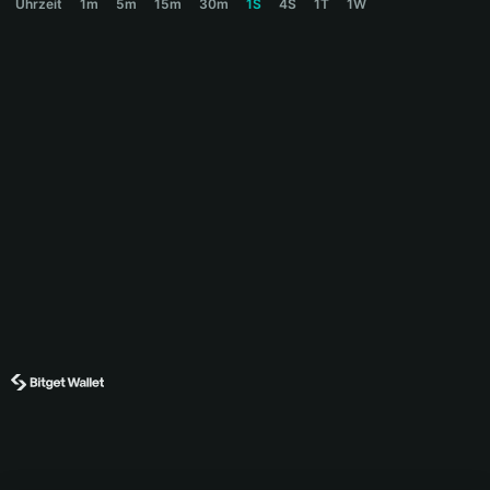
Uhrzeit
1m
5m
15m
30m
1S
4S
1T
1W