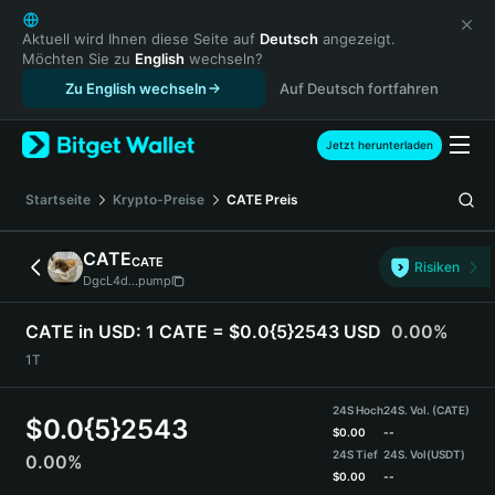
English
日本語
Aktuell wird Ihnen diese Seite auf
Deutsch
angezeigt.
Möchten Sie zu
English
wechseln?
Tiếng Việt
Zu English wechseln
Auf Deutsch fortfahren
Русский
Español (Latinoamérica)
Türkçe
Jetzt herunterladen
Italiano
Français
Startseite
Krypto-Preise
CATE
Preis
Deutsch
简体中文
CATE
CATE
Risiken
繁體中文
DgcL4d...pump
Português (Portugal)
Bahasa Indonesia
CATE in USD:
1 CATE = $0.0{5}2543 USD
0.00%
ภาษาไทย
1T
हिन्दी
বাংলা
24S Hoch
24S. Vol. (CATE)
$
0.0{5}2543
Español
$
0.00
--
24S Tief
24S. Vol
(USDT)
0.00%
Português (Brasil)
$
0.00
--
Español (Argentina)