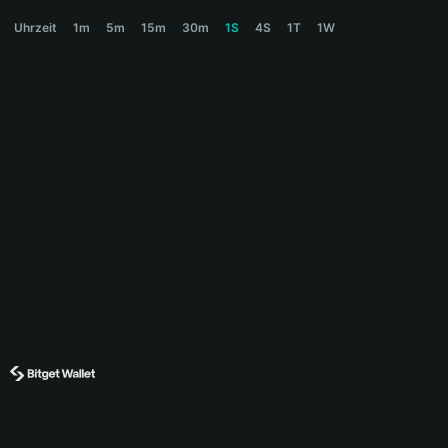
CATE Price Chart
Uhrzeit
1m
5m
15m
30m
1S
4S
1T
1W