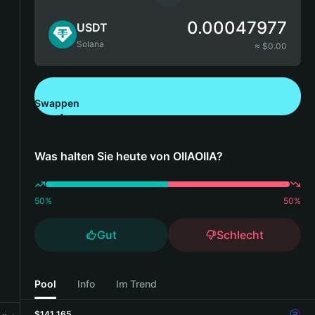
0.00047977
USDT
Solana
≈ $
0.00
Swappen
Bitget Wallet herunterladen
Was halten Sie heute von OIIAOIIA?
50
%
50
%
Gut
Schlecht
Pool
Info
Im Trend
$141,165