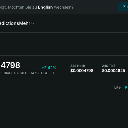
igt. Möchten Sie zu
English
wechseln?
Zu
edictions
Mehr
04798
24S Hoch
24S Tief
+2.42%
$0.0004798
$0.0004625
1 OIIAOIIA = $0.0004798 USD
1T
Lite
P