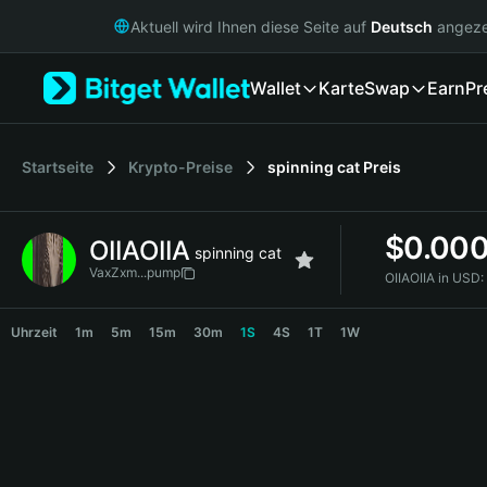
English
Aktuell wird Ihnen diese Seite auf
Deutsch
angeze
日本語
Tiếng Việt
Wallet
Karte
Swap
Earn
Pr
Русский
Español (Latinoamérica)
Türkçe
Italiano
Startseite
Krypto-Preise
spinning cat
Preis
Français
Deutsch
$
0.00
OIIAOIIA
简体中文
spinning cat
繁體中文
VaxZxm...pump
OIIAOIIA in USD:
Português (Portugal)
OIIAOIIA Price Chart
Bahasa Indonesia
Uhrzeit
1m
5m
15m
30m
1S
4S
1T
1W
ภาษาไทย
हिन्दी
বাংলা
Español
Português (Brasil)
Español (Argentina)