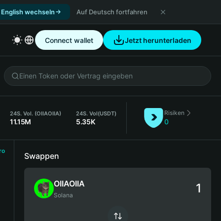
 English wechseln
Auf Deutsch fortfahren
Connect wallet
Jetzt herunterladen
Risiken
24S. Vol. (OIIAOIIA)
24S. Vol
(USDT)
11.15M
5.35K
0
ro
Swappen
OIIAOIIA
Solana