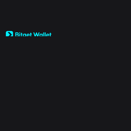
English
日本語
Tiếng Việt
Русский
Empresa
Español (Latinoamérica)
Türkçe
Bitget Wallet X
Italiano
Français
Seguridad
Deutsch
简体中文
Herramientas
繁體中文
Português (Portugal)
Activos
Bahasa Indonesia
ภาษาไทย
Products
العربية
हिन्दी
Legal
বাংলা