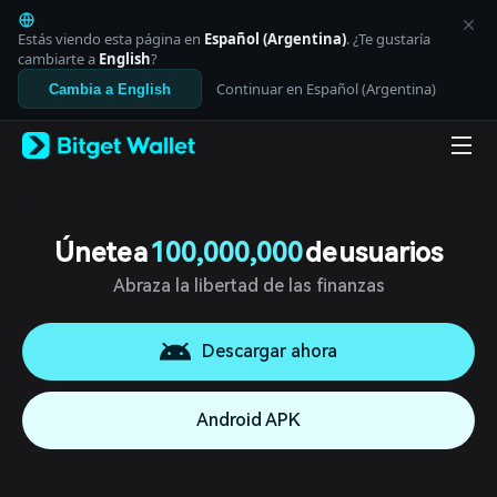
English
日本語
Estás viendo esta página en
Español (Argentina)
. ¿Te gustaría
Tiếng Việt
cambiarte a
English
?
Русский
Continuar en Español (Argentina)
Cambia a English
Español (Latinoamérica)
Türkçe
Italiano
Français
Deutsch
简体中文
繁體中文
Únete a
100,000,000
de usuarios
Português (Portugal)
Abraza la libertad de las finanzas
Bahasa Indonesia
ภาษาไทย
العربية
Descargar ahora
हिन्दी
বাংলা
Español
Android APK
Português (Brasil)
Español (Argentina)