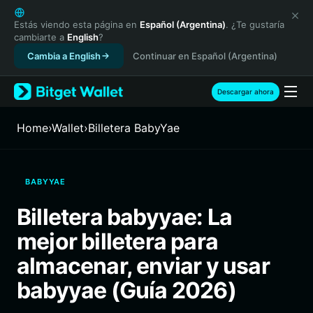
English
日本語
Estás viendo esta página en
Español (Argentina)
. ¿Te gustaría
cambiarte a
English
?
Tiếng Việt
Cambia a English
Continuar en Español (Argentina)
Русский
Español (Latinoamérica)
Türkçe
Descargar ahora
Italiano
Français
Home
›
Wallet
›
Billetera BabyYae
Deutsch
简体中文
繁體中文
BABYYAE
Português (Portugal)
Bahasa Indonesia
Billetera babyyae: La
ภาษาไทย
mejor billetera para
हिन्दी
বাংলা
almacenar, enviar y usar
Español
babyyae (Guía 2026)
Português (Brasil)
Español (Argentina)