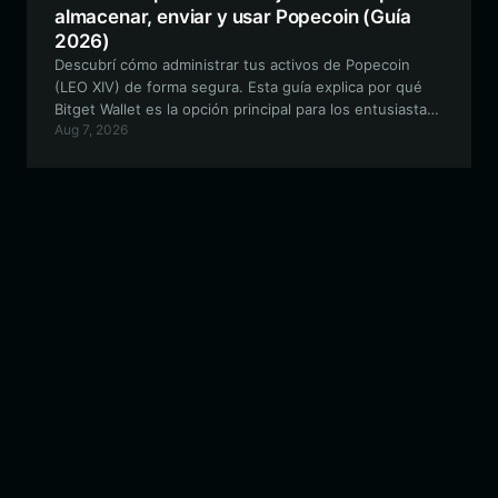
almacenar, enviar y usar Popecoin (Guía
2026)
Descubrí cómo administrar tus activos de Popecoin
(LEO XIV) de forma segura. Esta guía explica por qué
Bitget Wallet es la opción principal para los entusiastas
Aug 7, 2026
de las memecoins de Solana que buscan velocidad y
confiabilidad.