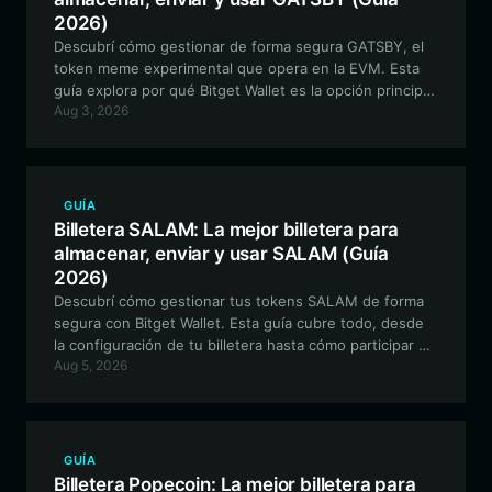
2026)
Descubrí cómo gestionar de forma segura GATSBY, el
token meme experimental que opera en la EVM. Esta
guía explora por qué Bitget Wallet es la opción principal
Aug 3, 2026
para los titulares de GATSBY, ofreciendo trading fluido
y una gestión de activos avanzada.
GUÍA
Billetera SALAM: La mejor billetera para
almacenar, enviar y usar SALAM (Guía
2026)
Descubrí cómo gestionar tus tokens SALAM de forma
segura con Bitget Wallet. Esta guía cubre todo, desde
la configuración de tu billetera hasta cómo participar en
Aug 5, 2026
el ecosistema único y orientado a la comunidad de este
token cultural basado en EVM.
GUÍA
Billetera Popecoin: La mejor billetera para