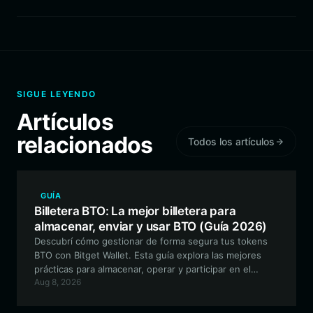
SIGUE LEYENDO
Artículos
relacionados
Todos los artículos
GUÍA
Billetera BTO: La mejor billetera para
almacenar, enviar y usar BTO (Guía 2026)
Descubrí cómo gestionar de forma segura tus tokens
BTO con Bitget Wallet. Esta guía explora las mejores
prácticas para almacenar, operar y participar en el
Aug 8, 2026
ecosistema de BTO en la Binance Smart Chain.