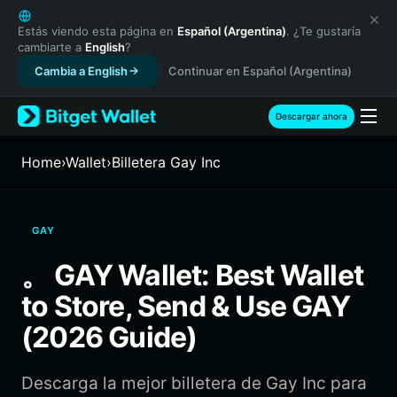
English
日本語
Estás viendo esta página en
Español (Argentina)
. ¿Te gustaría
cambiarte a
English
?
Tiếng Việt
Cambia a English
Continuar en Español (Argentina)
Русский
Español (Latinoamérica)
Türkçe
Descargar ahora
Italiano
Français
Home
›
Wallet
›
Billetera Gay Inc
Deutsch
简体中文
繁體中文
GAY
Português (Portugal)
Bahasa Indonesia
。 GAY Wallet: Best Wallet
ภาษาไทย
to Store, Send & Use GAY
हिन्दी
বাংলা
(2026 Guide)
Español
Português (Brasil)
Descarga la mejor billetera de Gay Inc para
Español (Argentina)