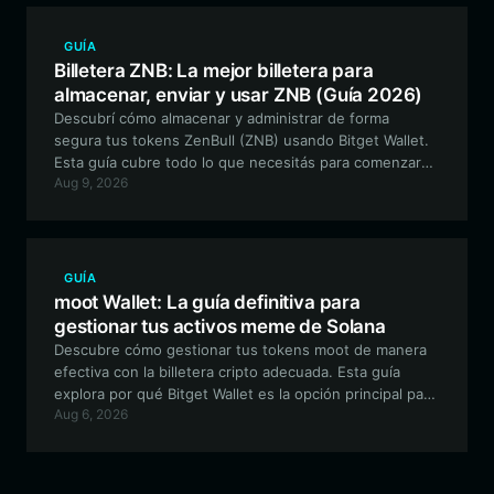
GUÍA
Billetera ZNB: La mejor billetera para
almacenar, enviar y usar ZNB (Guía 2026)
Descubrí cómo almacenar y administrar de forma
segura tus tokens ZenBull (ZNB) usando Bitget Wallet.
Esta guía cubre todo lo que necesitás para comenzar
Aug 9, 2026
con la mejor billetera para ZNB, desde la configuración
hasta la participación en ecosistemas impulsados por la
comunidad en la cadena EVM.
GUÍA
moot Wallet: La guía definitiva para
gestionar tus activos meme de Solana
Descubre cómo gestionar tus tokens moot de manera
efectiva con la billetera cripto adecuada. Esta guía
explora por qué Bitget Wallet es la opción principal para
Aug 6, 2026
navegar el ecosistema de Solana, asegurando que tu
viaje con las memecoins sea seguro y fluido.