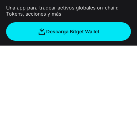
Una app para tradear activos globales on-chain:
Tokens, acciones y más
Descarga Bitget Wallet
Empresa
Acerca de Bitget Wallet
Products
Blog
Crypto Card
Bitget Wallet X