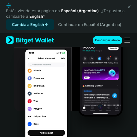
English
日本語
Estás viendo esta página en
Español (Argentina)
. ¿Te gustaría
cambiarte a
English
?
Tiếng Việt
Cambia a English
Continuar en Español (Argentina)
Русский
Español (Latinoamérica)
Türkçe
Descargar ahora
Italiano
Français
Deutsch
简体中文
繁體中文
Português (Portugal)
Bahasa Indonesia
ภาษาไทย
हिन्दी
বাংলা
Español
Português (Brasil)
Español (Argentina)