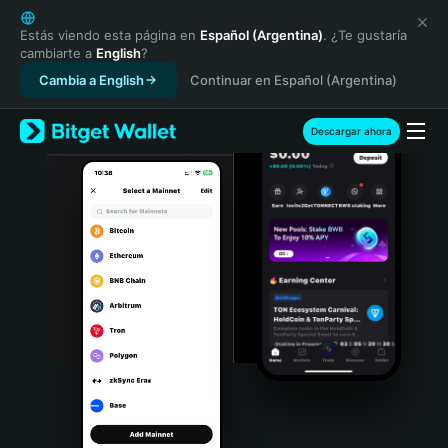
English
日本語
Estás viendo esta página en
Español (Argentina)
. ¿Te gustaría
cambiarte a
English
?
Tiếng Việt
Cambia a English
Continuar en Español (Argentina)
Русский
Español (Latinoamérica)
Türkçe
Descargar ahora
Italiano
Français
Deutsch
简体中文
繁體中文
Português (Portugal)
Bahasa Indonesia
ภาษาไทย
हिन्दी
বাংলা
Español
Português (Brasil)
Español (Argentina)