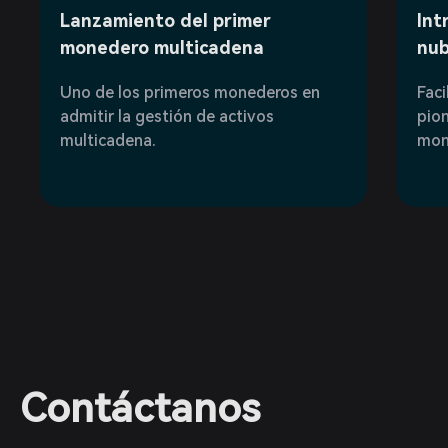
Lanzamiento del primer
Int
monedero multicadena
nu
Uno de los primeros monederos en
Faci
admitir la gestión de activos
pion
multicadena.
mone
Contáctanos