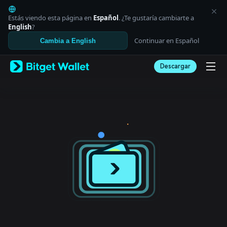
English
日本語
Estás viendo esta página en
Español
. ¿Te gustaría cambiarte a
Tiếng Việt
English
?
Русский
Continuar en Español
Cambia a English
Español (Latinoamérica)
Türkçe
Descargar
Italiano
Français
Deutsch
简体中文
繁體中文
Português (Portugal)
Bahasa Indonesia
ภาษาไทย
العربية
हिन्दी
বাংলা
Español
Português (Brasil)
Español (Argentina)