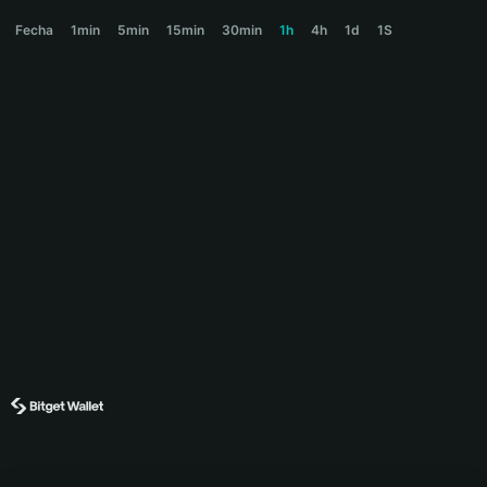
BNKR Price Chart
Fecha
1min
5min
15min
30min
1h
4h
1d
1S