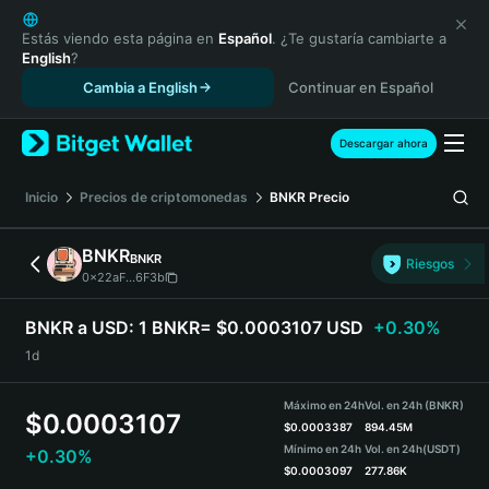
English
日本語
Estás viendo esta página en
Español
. ¿Te gustaría cambiarte a
English
?
Tiếng Việt
Cambia a English
Continuar en Español
Русский
Español (Latinoamérica)
Türkçe
Descargar ahora
Italiano
Français
Inicio
Precios de criptomonedas
BNKR
Precio
Deutsch
简体中文
BNKR
BNKR
Riesgos
繁體中文
0x22aF...6F3b
Português (Portugal)
Bahasa Indonesia
BNKR a USD:
1 BNKR= $0.0003107 USD
+0.30%
ภาษาไทย
1d
हिन्दी
বাংলা
Máximo en 24h
Vol. en 24h (BNKR)
$
0.0003107
Español
$
0.0003387
894.45M
Mínimo en 24h
Vol. en 24h
(USDT)
+0.30%
Português (Brasil)
$
0.0003097
277.86K
Español (Argentina)