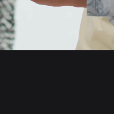
English
日本語
Tiếng Việt
Русский
Acerca de nosotros
Español (Latinoamérica)
Türkçe
Bitget Wallet X
Italiano