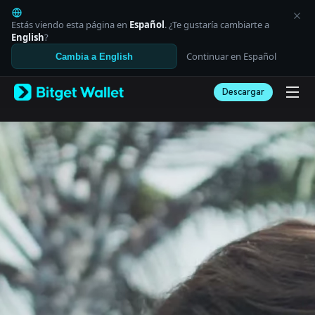
English
日本語
Estás viendo esta página en
Español
. ¿Te gustaría cambiarte a
Tiếng Việt
English
?
Русский
Continuar en Español
Cambia a English
Español (Latinoamérica)
Türkçe
Descargar
Italiano
Français
Deutsch
简体中文
繁體中文
Português (Portugal)
Bahasa Indonesia
ภาษาไทย
العربية
हिन्दी
বাংলা
Español
Português (Brasil)
Español (Argentina)