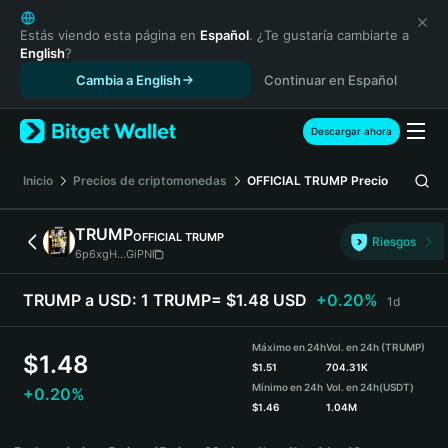
English
日本語
Estás viendo esta página en
Español
. ¿Te gustaría cambiarte a
English
?
Tiếng Việt
Cambia a English
Continuar en Español
Русский
Español (Latinoamérica)
Türkçe
Descargar ahora
Italiano
Français
Inicio
Precios de criptomonedas
OFFICIAL TRUMP
Precio
Deutsch
简体中文
TRUMP
OFFICIAL TRUMP
Riesgos
繁體中文
6p6xgH...GiPN
Português (Portugal)
Bahasa Indonesia
TRUMP a USD:
1 TRUMP= $1.48 USD
+0.20%
1d
ภาษาไทย
हिन्दी
Máximo en 24h
Vol. en 24h (TRUMP)
$
1.48
বাংলা
$
1.51
704.31K
Mínimo en 24h
Vol. en 24h
(USDT)
+0.20%
Español
$
1.46
1.04M
Português (Brasil)
TRUMP Price Chart
Español (Argentina)