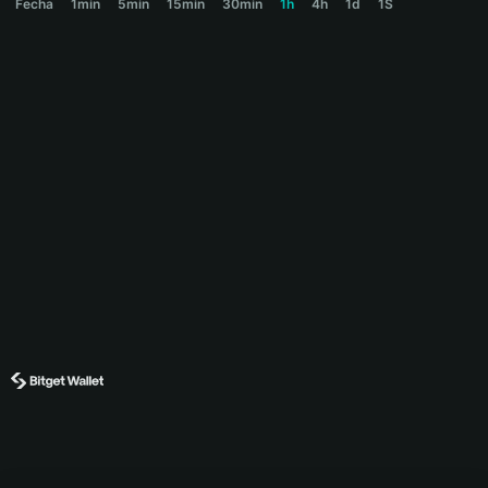
Fecha
1min
5min
15min
30min
1h
4h
1d
1S