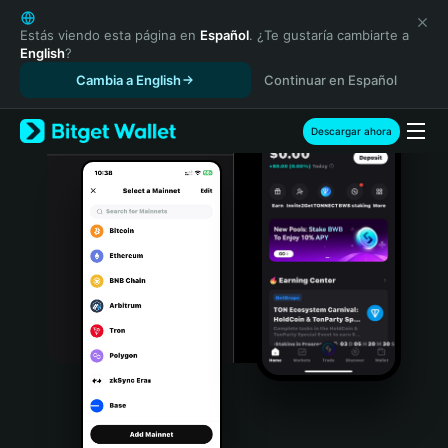
English
日本語
Estás viendo esta página en
Español
. ¿Te gustaría cambiarte a
English
?
Tiếng Việt
Cambia a English
Continuar en Español
Русский
Español (Latinoamérica)
Türkçe
Descargar ahora
Italiano
Français
Deutsch
简体中文
繁體中文
Português (Portugal)
Bahasa Indonesia
ภาษาไทย
हिन्दी
বাংলা
Español
Português (Brasil)
Español (Argentina)