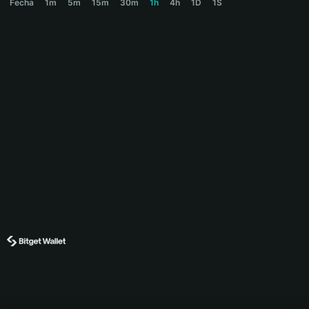
Fecha
1m
5m
15m
30m
1h
4h
1D
1S