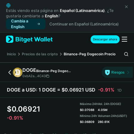
English
日本語
Estás viendo esta página en
Español (Latinoamérica)
. ¿Te
gustaría cambiarte a
English
?
Tiếng Việt
Cambia a
Continuar en Español (Latinoamérica)
Русский
English
Español (Latinoamérica)
Türkçe
Descargar ahora
Italiano
Français
Inicio
Precios de las cripto
Binance-Peg Dogecoin
Precio
Deutsch
简体中文
DOGE
Binance-Peg Dogecoin
Riesgos
繁體中文
0xbA2a...4C43
Português (Portugal)
Bahasa Indonesia
DOGE a USD:
1 DOGE = $0.06921 USD
-0.91%
1D
ภาษาไทย
हिन्दी
Máximo 24h
Vol. 24h (DOGE)
$
0.06921
বাংলা
$
0.07088
4.05M
Mínimo 24h
Volumen 24h
(USDT)
-0.91%
Español
$
0.06809
280.61K
Português (Brasil)
DOGE Price Chart
Español (Argentina)