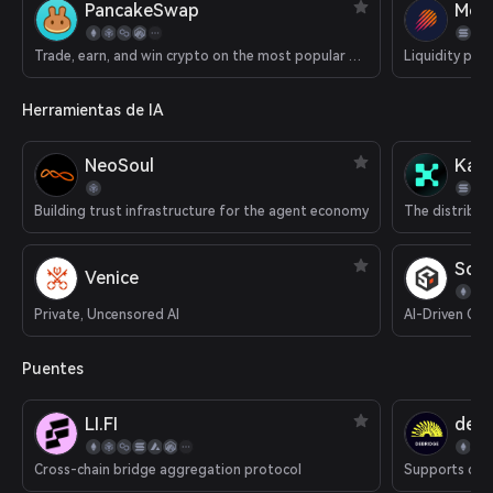
PancakeSwap
Met
Trade, earn, and win crypto on the most popular decentralized platform in the galaxy.
Liquidity pla
Herramientas de IA
NeoSoul
Kait
Building trust infrastructure for the agent economy
SoS
Venice
Private, Uncensored AI
AI-Driven Cry
Puentes
LI.FI
deBr
Cross-chain bridge aggregation protocol