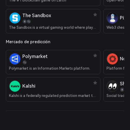
The #1 blockchain game on Earth!
Open-world 
The Sandbox
Pixi
The Sandbox is a virtual gaming world where players can build, own, and monetize their gaming experiences.
Web3 chess 
Mercado de predicción
Polymarket
Nois
Polymarket is an Information Markets platform.
Platform for 
Shar
Kalshi
Kalshi is a federally regulated prediction market that supports cryptocurrency deposits.
Social tradin