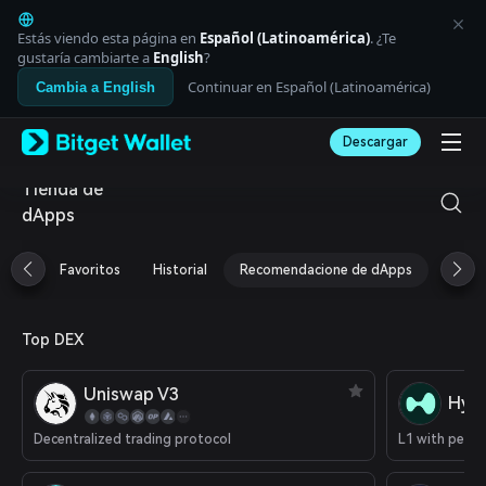
English
日本語
Estás viendo esta página en
Español (Latinoamérica)
. ¿Te
Tiếng Việt
gustaría cambiarte a
English
?
Русский
Continuar en Español (Latinoamérica)
Cambia a English
Español (Latinoamérica)
Türkçe
Descargar
Italiano
Français
Tienda de
Deutsch
dApps
简体中文
繁體中文
Português (Portugal)
Favoritos
Historial
Recomendacione de dApps
Airdr
Bahasa Indonesia
ภาษาไทย
العربية
Top DEX
हिन्दी
বাংলা
Uniswap V3
Español
Hype
Português (Brasil)
Decentralized trading protocol
Español (Argentina)