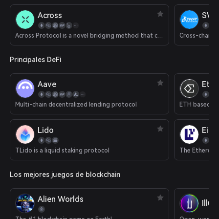
Across
SWF
Across Protocol is a novel bridging method that combines an optimistic oracle, bonded relayers and single-sided liquidity pools to provide decentralized instant transactions from rollup chains to Ethereum mainnet.
Cross-chain 
Principales DeFi
Aave
Eth
Multi-chain decentralized lending protocol
ETH based del
Lido
Eige
TLido is a liquid staking protocol
The Ethereum 
Los mejores juegos de blockchain
Alien Worlds
Illu