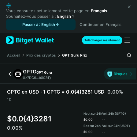
English
日本語
Vous consultez actuellement cette page en
Français
.
Souhaitez-vous passer à :
English
?
Tiếng Việt
Passer à : English
Continuer en Français
Русский
Español (Latinoamérica)
Türkçe
Télécharger maintenant
Italiano
Français
Accueil
Prix des cryptos
GPT Guru
Prix
Deutsch
简体中文
GPTG
GPT Guru
Risques
繁體中文
0x7DC6...b802
Português (Portugal)
Bahasa Indonesia
GPTG en USD :
1 GPTG = 0.0{4}3281 USD
0.00%
ภาษาไทย
1D
हिन्दी
বাংলা
Haut sur 24h
Vol. 24h (GPTG)
$
0.0{4}3281
Español
$
0.00
--
Bas sur 24h
Vol. sur 24h
(USDT)
0.00%
Português (Brasil)
$
0.00
--
Español (Argentina)