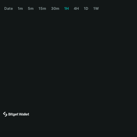
GPTG Price Chart
Date
1m
5m
15m
30m
1H
4H
1D
1W