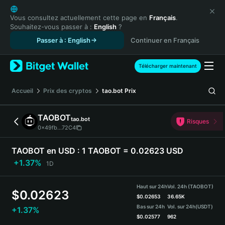
English
日本語
Vous consultez actuellement cette page en
Français
.
Souhaitez-vous passer à :
English
?
Tiếng Việt
Passer à : English
Continuer en Français
Русский
Español (Latinoamérica)
Türkçe
Télécharger maintenant
Italiano
Français
Accueil
Prix des cryptos
tao.bot
Prix
Deutsch
简体中文
TAOBOT
tao.bot
Risques
繁體中文
0x49fb...72C4
Português (Portugal)
Bahasa Indonesia
TAOBOT en USD :
1 TAOBOT = 0.02623 USD
ภาษาไทย
+1.37%
1D
हिन्दी
বাংলা
Haut sur 24h
Vol. 24h (TAOBOT)
$
0.02623
Español
$
0.02653
36.65K
Bas sur 24h
Vol. sur 24h
(USDT)
+1.37%
Português (Brasil)
$
0.02577
962
Español (Argentina)