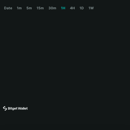
TAOBOT Price Chart
Date
1m
5m
15m
30m
1H
4H
1D
1W