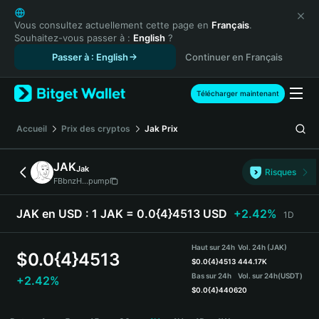
English
日本語
Vous consultez actuellement cette page en
Français
.
Souhaitez-vous passer à :
English
?
Tiếng Việt
Passer à : English
Continuer en Français
Русский
Español (Latinoamérica)
Türkçe
Télécharger maintenant
Italiano
Français
Accueil
Prix des cryptos
Jak
Prix
Deutsch
简体中文
JAK
Jak
Risques
繁體中文
FBbnzH...pump
Português (Portugal)
Bahasa Indonesia
JAK en USD :
1 JAK = 0.0{4}4513 USD
+2.42%
1D
ภาษาไทย
हिन्दी
Haut sur 24h
Vol. 24h (JAK)
$
0.0{4}4513
বাংলা
$
0.0{4}4513
444.17K
Bas sur 24h
Vol. sur 24h
(USDT)
+2.42%
Español
$
0.0{4}4406
20
Português (Brasil)
JAK Price Chart
Español (Argentina)