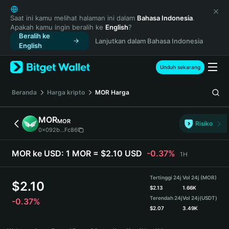
English
日本語
Saat ini kamu melihat halaman ini dalam
Bahasa Indonesia
.
Apakah kamu ingin beralih ke
English
?
Tiếng Việt
Beralih ke
Lanjutkan dalam Bahasa Indonesia
Русский
English
Español (Latinoamérica)
Türkçe
Unduh sekarang
Italiano
Français
Beranda
Harga kripto
MOR
Harga
Deutsch
简体中文
MOR
MOR
Risiko
繁體中文
0x092b...Fc86
Português (Portugal)
Bahasa Indonesia
MOR ke USD:
1 MOR = $2.10 USD
-0.37%
1H
ภาษาไทย
हिन्दी
Tertinggi 24j
Vol 24j (MOR)
$
2.10
বাংলা
$
2.13
1.66K
Terendah 24j
Vol 24j
(USDT)
-0.37%
Español
$
2.07
3.49K
Português (Brasil)
MOR Price Chart
Español (Argentina)