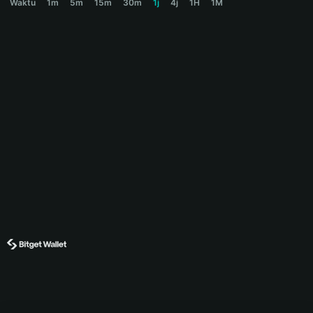
Waktu
1m
5m
15m
30m
1j
4j
1H
1M