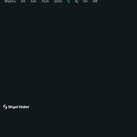
Waktu
1m
5m
15m
30m
1j
4j
1H
1M