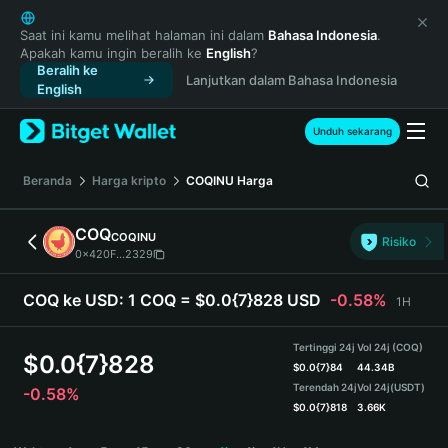
English
日本語
Saat ini kamu melihat halaman ini dalam
Bahasa Indonesia
.
Apakah kamu ingin beralih ke
English
?
Tiếng Việt
Beralih ke
Lanjutkan dalam Bahasa Indonesia
Русский
English
Español (Latinoamérica)
Türkçe
Unduh sekarang
Italiano
Français
Beranda
Harga kripto
COQINU
Harga
Deutsch
简体中文
COQ
COQINU
Risiko
繁體中文
0x420F...2329
Português (Portugal)
Bahasa Indonesia
COQ ke USD:
1 COQ = $0.0{7}828 USD
-0.58%
1H
ภาษาไทย
हिन्दी
Tertinggi 24j
Vol 24j (COQ)
$
0.0{7}828
বাংলা
$
0.0{7}84
44.34B
Terendah 24j
Vol 24j
(USDT)
-0.58%
Español
$
0.0{7}818
3.66K
Português (Brasil)
COQ Price Chart
Español (Argentina)