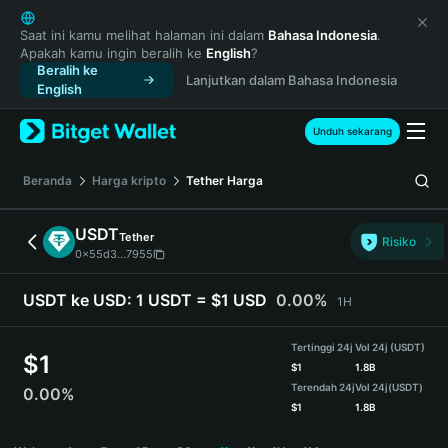
English
日本語
Saat ini kamu melihat halaman ini dalam
Bahasa Indonesia
.
Apakah kamu ingin beralih ke
English
?
Tiếng Việt
Beralih ke
Lanjutkan dalam Bahasa Indonesia
Русский
English
Español (Latinoamérica)
Türkçe
Unduh sekarang
Italiano
Français
Beranda
Harga kripto
Tether
Harga
Deutsch
简体中文
USDT
Tether
Risiko
繁體中文
0x55d3...7955
Português (Portugal)
Bahasa Indonesia
USDT ke USD:
1 USDT = $1 USD
0.00%
1H
ภาษาไทย
हिन्दी
Tertinggi 24j
Vol 24j (USDT)
$
1
বাংলা
$
1
1.8B
Terendah 24j
Vol 24j
(USDT)
0.00%
Español
$
1
1.8B
Português (Brasil)
USDT Price Chart
Español (Argentina)