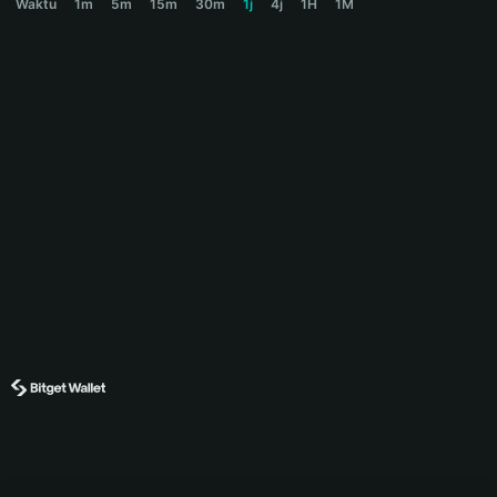
Waktu
1m
5m
15m
30m
1j
4j
1H
1M