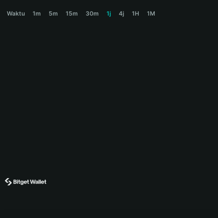
PNDC Price Chart
Waktu
1m
5m
15m
30m
1j
4j
1H
1M