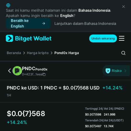
English
日本語
Saat ini kamu melihat halaman ini dalam
Bahasa Indonesia
.
Apakah kamu ingin beralih ke
English
?
Tiếng Việt
Beralih ke
Lanjutkan dalam Bahasa Indonesia
Русский
English
Español (Latinoamérica)
Türkçe
Unduh sekarang
Italiano
Français
Beranda
Harga kripto
Pond0x
Harga
Deutsch
简体中文
PNDC
Pond0x
Risiko
繁體中文
0x423f...1eea
Português (Portugal)
Bahasa Indonesia
PNDC ke USD:
1 PNDC = $0.0{7}568 USD
+14.24%
ภาษาไทย
1H
हिन्दी
বাংলা
Tertinggi 24j
Vol 24j (PNDC)
$
0.0{7}568
Español
$
0.0{7}598
241.99B
Terendah 24j
Vol 24j
(USDT)
+14.24%
Português (Brasil)
$
0.0{7}467
13.74K
Español (Argentina)