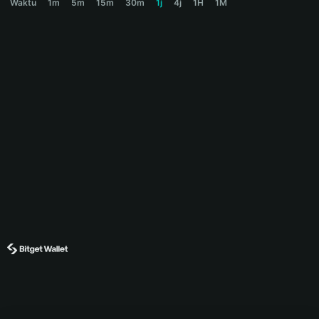
Waktu
1m
5m
15m
30m
1j
4j
1H
1M