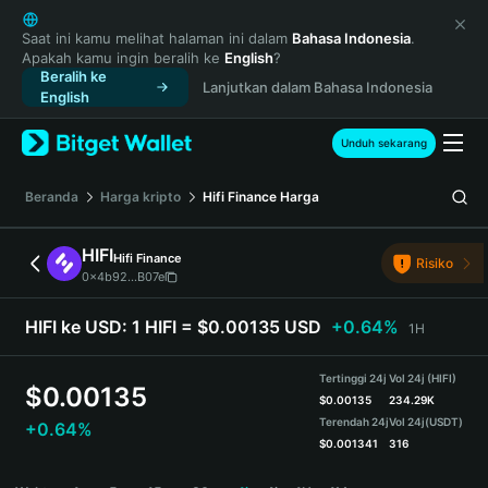
English
日本語
Saat ini kamu melihat halaman ini dalam
Bahasa Indonesia
.
Apakah kamu ingin beralih ke
English
?
Tiếng Việt
Beralih ke
Lanjutkan dalam Bahasa Indonesia
Русский
English
Español (Latinoamérica)
Türkçe
Unduh sekarang
Italiano
Français
Beranda
Harga kripto
Hifi Finance
Harga
Deutsch
简体中文
HIFI
Hifi Finance
Risiko
繁體中文
0x4b92...B07e
Português (Portugal)
Bahasa Indonesia
HIFI ke USD:
1 HIFI = $0.00135 USD
+0.64%
1H
ภาษาไทย
हिन्दी
Tertinggi 24j
Vol 24j (HIFI)
$
0.00135
বাংলা
$
0.00135
234.29K
Terendah 24j
Vol 24j
(USDT)
+0.64%
Español
$
0.001341
316
Português (Brasil)
HIFI Price Chart
Español (Argentina)