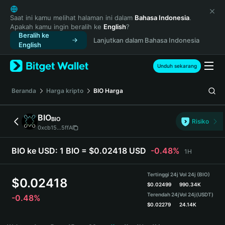
English
日本語
Saat ini kamu melihat halaman ini dalam
Bahasa Indonesia
.
Apakah kamu ingin beralih ke
English
?
Tiếng Việt
Beralih ke
Lanjutkan dalam Bahasa Indonesia
Русский
English
Español (Latinoamérica)
Türkçe
Unduh sekarang
Italiano
Français
Beranda
Harga kripto
BIO
Harga
Deutsch
简体中文
BIO
BIO
Risiko
繁體中文
0xcb15...5ffA
Português (Portugal)
Bahasa Indonesia
BIO ke USD:
1 BIO = $0.02418 USD
-0.48%
1H
ภาษาไทย
हिन्दी
Tertinggi 24j
Vol 24j (BIO)
$
0.02418
বাংলা
$
0.02499
990.34K
Terendah 24j
Vol 24j
(USDT)
-0.48%
Español
$
0.02279
24.14K
Português (Brasil)
BIO Price Chart
Español (Argentina)