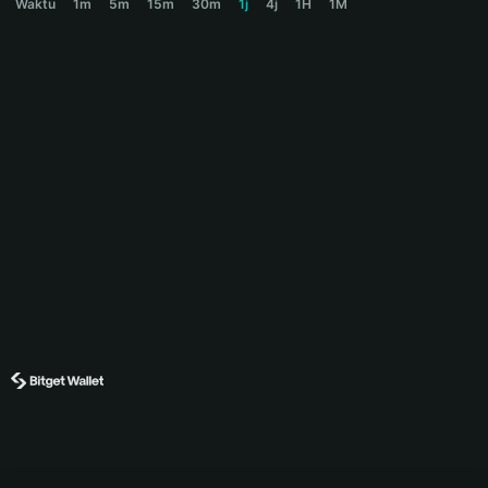
Waktu
1m
5m
15m
30m
1j
4j
1H
1M